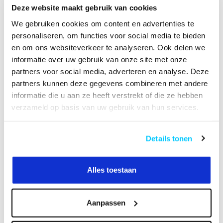
Deze website maakt gebruik van cookies
VIDEO
HANDLEIDING
We gebruiken cookies om content en advertenties te
personaliseren, om functies voor social media te bieden
en om ons websiteverkeer te analyseren. Ook delen we
informatie over uw gebruik van onze site met onze
Productomschrijving
partners voor social media, adverteren en analyse. Deze
partners kunnen deze gegevens combineren met andere
Specificaties
informatie die u aan ze heeft verstrekt of die ze hebben
verzameld op basis van uw gebruik van hun services.
Reviews
Details tonen
Heeft u een vraag over dit product?
Of heeft u hulp nodig bij het bestellen? Neem
Alles toestaan
contact op met onze klantenservicee
info@neomounts24.nl
of
+31 368487320
. We
helpen u graag !
Aanpassen