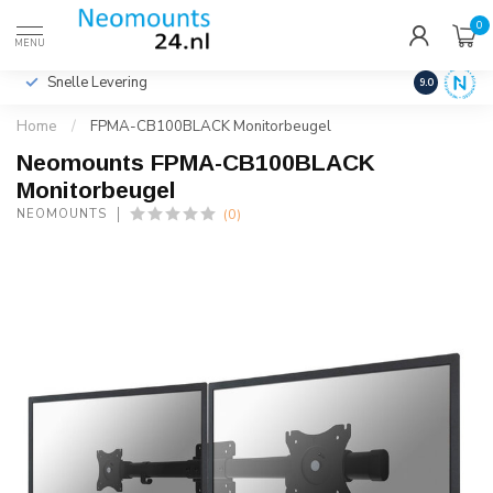
0
€
Incl. btw
MENU
Snelle Levering
Hoge Kwalit
9.0
Home
/
FPMA-CB100BLACK Monitorbeugel
Neomounts FPMA-CB100BLACK
Monitorbeugel
(0)
NEOMOUNTS