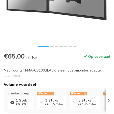
€65,00
Op voorraad
Incl. btw
Neomounts FPMA-CB100BLACK is een dual-monitor adapter
Lees meer
.
Volume voordeel
Standaard Prijs
3%
Korting
5%
Korting
7%
Kor
1 Stuk
3 Stuks
5 Stuks
1
€65,00
€63,05
/ Stuk
€61,75
/ Stuk
€