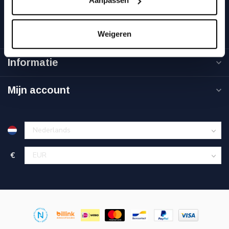
Aanpassen
btw-nummer:
NL863811802B01
Categorieën
Weigeren
Informatie
Mijn account
€