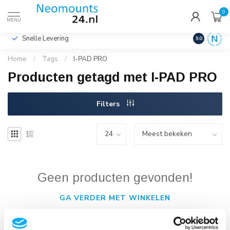
0
€
Incl. btw
MENU
Snelle Levering
Hoge Kwalit
9.0
Home
/
Tags
/
I-PAD PRO
Producten getagd met I-PAD PRO
Filters
Geen producten gevonden!
GA VERDER MET WINKELEN