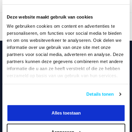
Toon
1
-
0
van 0
Deze website maakt gebruik van cookies
We gebruiken cookies om content en advertenties te
personaliseren, om functies voor social media te bieden
en om ons websiteverkeer te analyseren. Ook delen we
informatie over uw gebruik van onze site met onze
partners voor social media, adverteren en analyse. Deze
Neomounts24.nl
partners kunnen deze gegevens combineren met andere
informatie die u aan ze heeft verstrekt of die ze hebben
Pauwlaan 7
verzameld op basis van uw gebruik van hun services.
1343 CA Almere
the Netherlands
Details tonen
036-8487320
Alles toestaan
info@neomounts24.nl
KVK nummer:
85971995