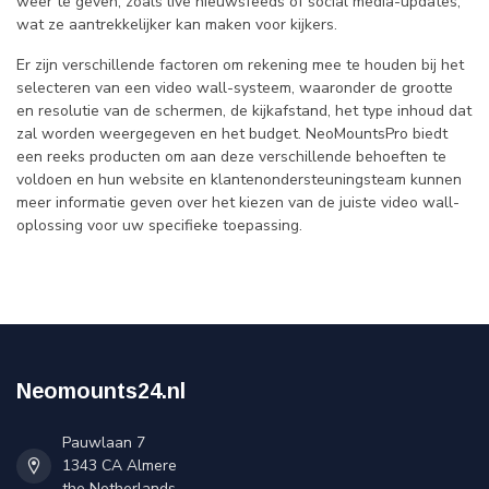
weer te geven, zoals live nieuwsfeeds of social media-updates,
wat ze aantrekkelijker kan maken voor kijkers.
Er zijn verschillende factoren om rekening mee te houden bij het
selecteren van een video wall-systeem, waaronder de grootte
en resolutie van de schermen, de kijkafstand, het type inhoud dat
zal worden weergegeven en het budget. NeoMountsPro biedt
een reeks producten om aan deze verschillende behoeften te
voldoen en hun website en klantenondersteuningsteam kunnen
meer informatie geven over het kiezen van de juiste video wall-
oplossing voor uw specifieke toepassing.
Neomounts24.nl
Pauwlaan 7
1343 CA Almere
the Netherlands