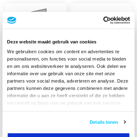
Deze website maakt gebruik van cookies
We gebruiken cookies om content en advertenties te
personaliseren, om functies voor social media te bieden
en om ons websiteverkeer te analyseren. Ook delen we
Neomounts WL30-
Neomounts WL95-
informatie over uw gebruik van onze site met onze
750BL18P TV Beugel
800BL1 Videowall
Portrait stand
Beugel
partners voor social media, adverteren en analyse. Deze
partners kunnen deze gegevens combineren met andere
€85,00
€189,00
Op voorraad
Op voorraad
informatie die u aan ze heeft verstrekt of die ze hebben
verzameld op basis van uw gebruik van hun services.
Details tonen
Toon
1
-
8
van 8