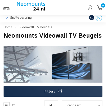
0
€
Incl. btw
MENU
Snelle Levering
Hoge Kwalit
9.0
Home
/
Videowall TV Beugels
Neomounts Videowall TV Beugels
Filters