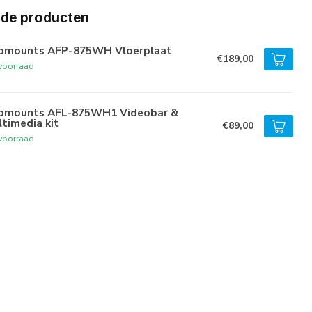
rde producten
omounts AFP-875WH Vloerplaat
€189,00
voorraad
omounts AFL-875WH1 Videobar &
timedia kit
€89,00
voorraad