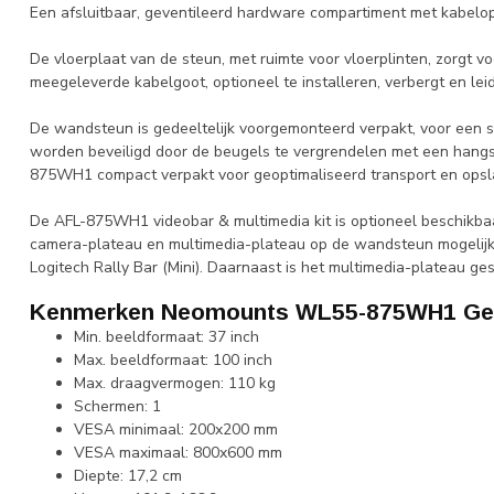
Een afsluitbaar, geventileerd hardware compartiment met kabelope
De vloerplaat van de steun, met ruimte voor vloerplinten, zorgt voo
meegeleverde kabelgoot, optioneel te installeren, verbergt en lei
De wandsteun is gedeeltelijk voorgemonteerd verpakt, voor een s
worden beveiligd door de beugels te vergrendelen met een hangs
875WH1 compact verpakt voor geoptimaliseerd transport en opsl
De AFL-875WH1 videobar & multimedia kit is optioneel beschikbaa
camera-plateau en multimedia-plateau op de wandsteun mogelijk. 
Logitech Rally Bar (Mini). Daarnaast is het multimedia-plateau ges
Kenmerken Neomounts WL55-875WH1 Gem
Min. beeldformaat: 37 inch
Max. beeldformaat: 100 inch
Max. draagvermogen: 110 kg
Schermen: 1
VESA minimaal: 200x200 mm
VESA maximaal: 800x600 mm
Diepte: 17,2 cm