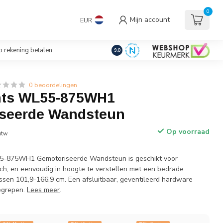
uders/Standaards
0
Mijn account
EUR
€
Incl. btw
 rekening betalen
9.0
0 beoordelingen
ts WL55-875WH1
seerde Wandsteun
Op voorraad
 btw
-875WH1 Gemotoriseerde Wandsteun is geschikt voor
ch, en eenvoudig in hoogte te verstellen met een bedrade
ssen 101,9-166,9 cm. Een afsluitbaar, geventileerd hardware
egrepen.
Lees meer
.