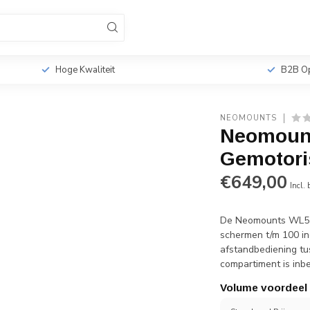
sionele TV Standaards
Monitorbeugels
Tabletho
r
Hoge Kwaliteit
B2B Op
NEOMOUNTS
Neomoun
Gemotori
€649,00
Incl.
De Neomounts WL55
schermen t/m 100 in
afstandbediening tu
compartiment is inb
Volume voordeel