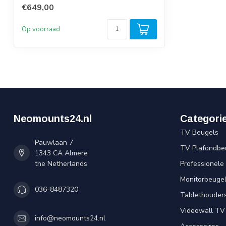
€649,00
Op voorraad
Neomounts24.nl
Categori
TV Beugels
Pauwlaan 7
TV Plafondbe
1343 CA Almere
the Netherlands
Professionele
Monitorbeuge
036-8487320
Tablethouder
Videowall TV
info@neomounts24.nl