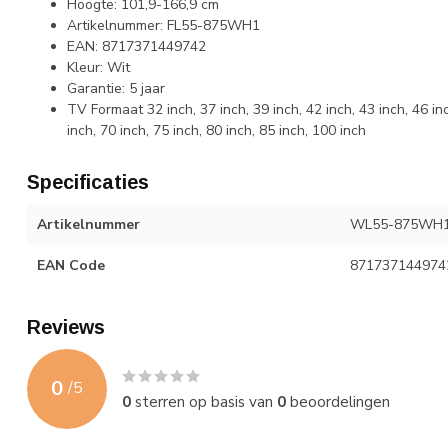
Hoogte: 101,9-166,9 cm
Artikelnummer: FL55-875WH1
EAN: 8717371449742
Kleur: Wit
Garantie: 5 jaar
TV Formaat 32 inch, 37 inch, 39 inch, 42 inch, 43 inch, 46 inc
inch, 70 inch, 75 inch, 80 inch, 85 inch, 100 inch
Specificaties
Artikelnummer
WL55-875WH
EAN Code
871737144974
Reviews
0
/
5
0
sterren op basis van
0
beoordelingen