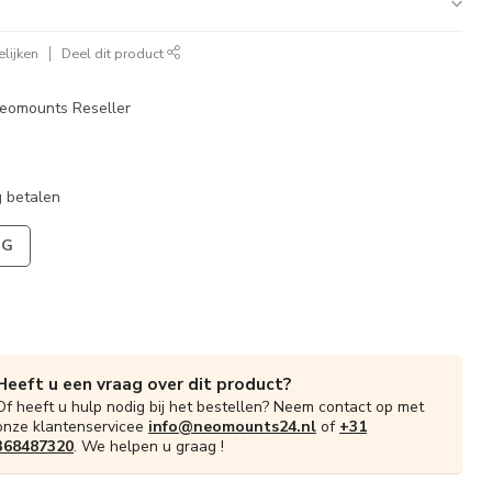
lijken
Deel dit product
eomounts Reseller
 betalen
NG
Heeft u een vraag over dit product?
Of heeft u hulp nodig bij het bestellen? Neem contact op met
onze klantenservicee
info@neomounts24.nl
of
+31
368487320
. We helpen u graag !