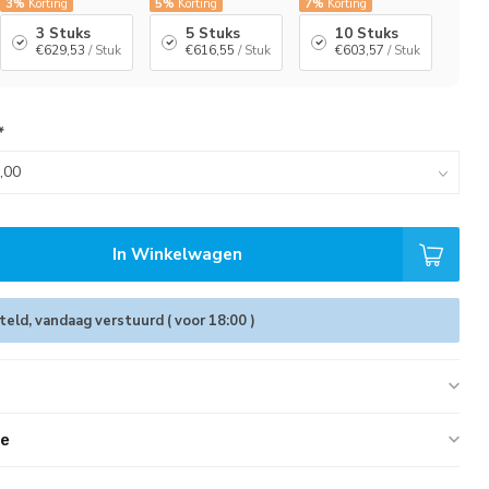
3%
Korting
5%
Korting
7%
Korting
3 Stuks
5 Stuks
10 Stuks
€629,53
/ Stuk
€616,55
/ Stuk
€603,57
/ Stuk
*
In Winkelwagen
eld, vandaag verstuurd ( voor 18:00 )
ie