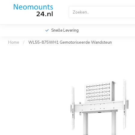
Home
TV Beugels
TV Plafondbeugels
Profes
Videowall TV Beugels
Accessoires
Screen Fitte
Snelle Levering
Home
/
WL55-875WH1 Gemotoriseerde Wandsteun