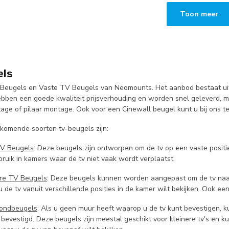
Toon meer
els
Beugels en Vaste TV Beugels van Neomounts. Het aanbod bestaat uit o
ben een goede kwaliteit prijsverhouding en worden snel geleverd, 
age of pilaar montage. Ook voor een Cinewall beugel kunt u bij ons te
komende soorten tv-beugels zijn:
TV Beugels
: Deze beugels zijn ontworpen om de tv op een vaste positie 
bruik in kamers waar de tv niet vaak wordt verplaatst.
re TV Beugels
: Deze beugels kunnen worden aangepast om de tv naar 
s u de tv vanuit verschillende posities in de kamer wilt bekijken. Ook 
fondbeugels
: Als u geen muur heeft waarop u de tv kunt bevestigen,
bevestigd. Deze beugels zijn meestal geschikt voor kleinere tv's en ku