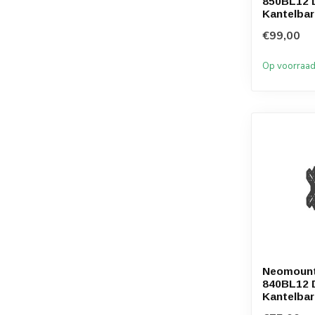
850BL12 D
Kantelbar
€99,00
Op voorraa
Neomoun
840BL12 D
Kantelbar