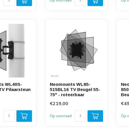
d
Op voorraad
Op v
ts WL40S-
Neomounts WL85-
Ne
V Pilaarsteun
515BL16 TV Beugel 55-
850
75" - roteerbaar
Beu
€219,00
€49
d
Op voorraad
Op v