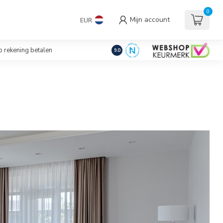
uders/Standaards
0
Mijn account
EUR
€
Incl. btw
 rekening betalen
9.0