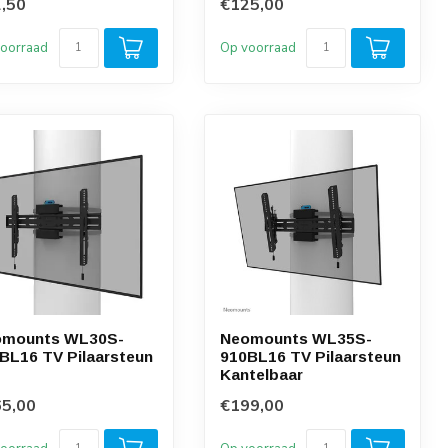
,50
€125,00
oorraad
Op voorraad
omounts WL30S-
Neomounts WL35S-
BL16 TV Pilaarsteun
910BL16 TV Pilaarsteun
Kantelbaar
5,00
€199,00