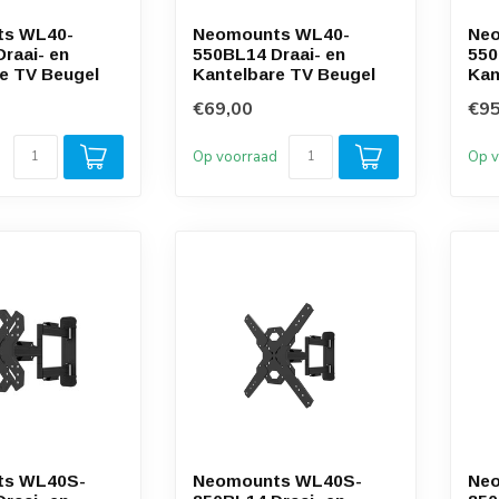
ts WL40-
Neomounts WL40-
Ne
raai- en
550BL14 Draai- en
550
e TV Beugel
Kantelbare TV Beugel
Kan
€69,00
€95
d
Op voorraad
Op v
ts WL40S-
Neomounts WL40S-
Ne