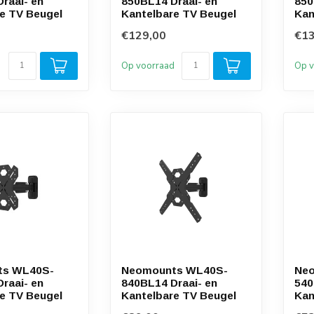
raai- en
850BL14 Draai- en
850
e TV Beugel
Kantelbare TV Beugel
Kan
€129,00
€13
d
Op voorraad
Op v
ts WL40S-
Neomounts WL40S-
Ne
raai- en
840BL14 Draai- en
540
e TV Beugel
Kantelbare TV Beugel
Kan