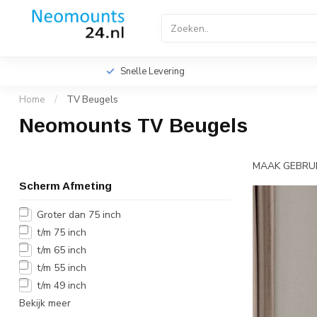
Home
TV Beugels
TV Plafondbeugels
Profes
Videowall TV Beugels
Accessoires
Screen Fitte
Snelle Levering
Home
/
TV Beugels
Neomounts TV Beugels
MAAK GEBRU
Scherm Afmeting
Groter dan 75 inch
t/m 75 inch
t/m 65 inch
t/m 55 inch
t/m 49 inch
Bekijk meer