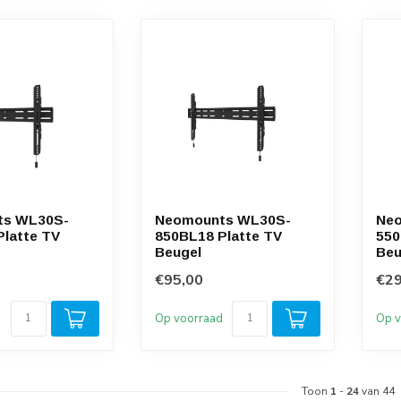
ts WL30S-
Neomounts WL30S-
Ne
Platte TV
850BL18 Platte TV
550
Beugel
Beu
€95,00
€29
d
Op voorraad
Op v
Toon
1
-
24
van 44