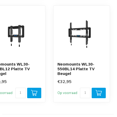
omounts WL30-
Neomounts WL30-
BL12 Platte TV
550BL14 Platte TV
gel
Beugel
,95
€32,95
oorraad
Op voorraad