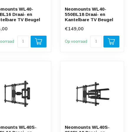
omounts WL40-
Neomounts WL40-
BL16 Draai- en
550BL18 Draai- en
telbare TV Beugel
Kantelbare TV Beugel
,00
€149,00
oorraad
Op voorraad
omounts WL40S-
Neomounts WL40S-