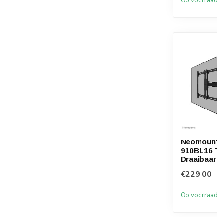
Op voorraa
Neomoun
910BL16 T
Draaibaar
€229,00
Op voorraa