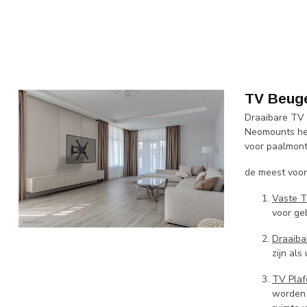
TV Beug
Draaibare TV 
Neomounts heb
voor paalmont
de meest voor
Vaste 
voor ge
Draaiba
zijn al
TV Pla
worden 