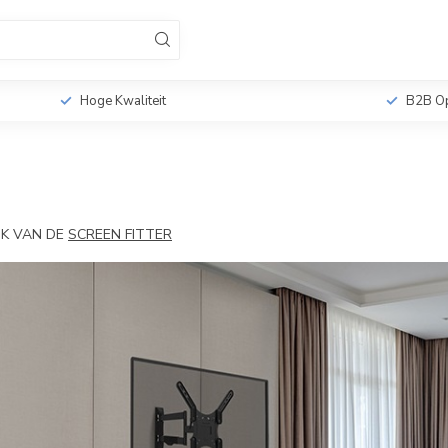
sionele TV Standaards
Monitorbeugels
Tabletho
r
Hoge Kwaliteit
B2B Op
IK VAN DE
SCREEN FITTER