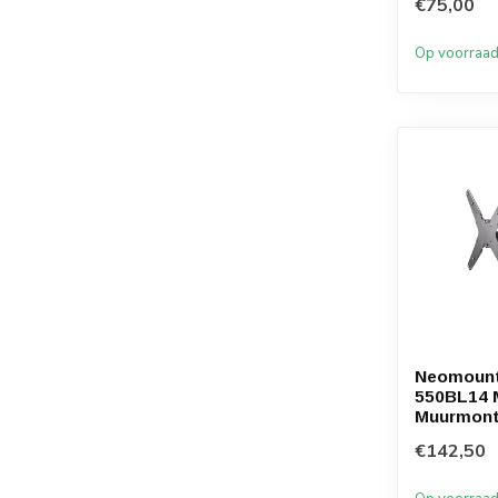
€75,00
Op voorraa
Neomoun
550BL14 
Muurmon
€142,50