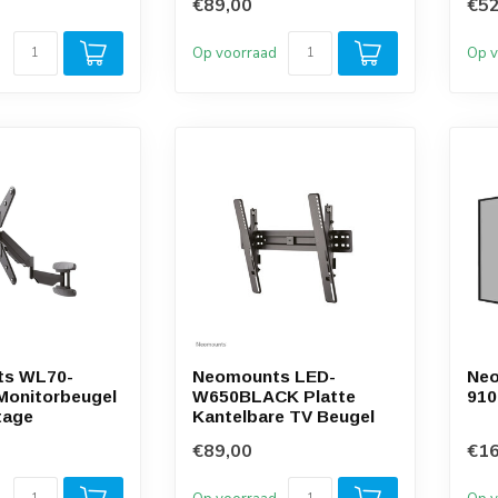
€89,00
€52
d
Op voorraad
Op v
ts WL70-
Neomounts LED-
Ne
Monitorbeugel
W650BLACK Platte
910
tage
Kantelbare TV Beugel
€89,00
€16