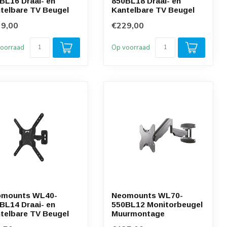
BL16 Draai- en
850BL18 Draai- en
telbare TV Beugel
Kantelbare TV Beugel
9,00
€229,00
oorraad
Op voorraad
omounts WL40-
Neomounts WL70-
BL14 Draai- en
550BL12 Monitorbeugel
telbare TV Beugel
Muurmontage