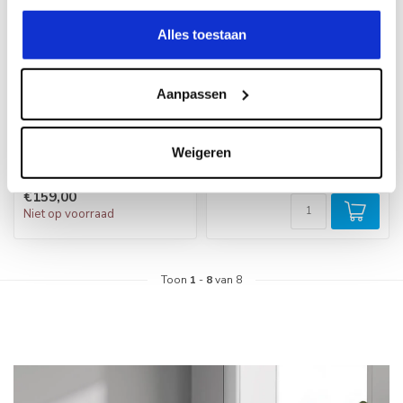
Alles toestaan
Aanpassen
Neomounts FPMA-
Neomounts NM-
D960D3 Monitorbeugel
D135D3BLACK
Monitorbeugel
Weigeren
€159,00
Op voorraad
€159,00
Niet op voorraad
Toon
1
-
8
van 8