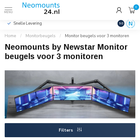
0
€
Incl. btw
MENU
Snelle Levering
Hoge Kwalit
9.0
Home
/
Monitorbeugels
/
Monitor beugels voor 3 monitoren
Neomounts by Newstar Monitor
beugels voor 3 monitoren
Filters