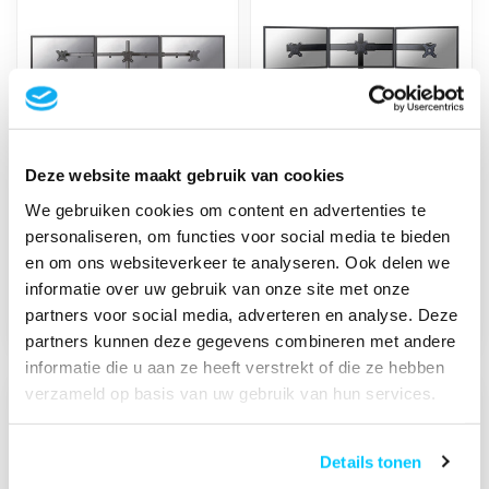
Deze website maakt gebruik van cookies
Neomounts FPMA-
Neomounts FPMA-
D550D3BLACK
D700D3 Monitorbeugel
We gebruiken cookies om content en advertenties te
monitorbeugel
personaliseren, om functies voor social media te bieden
€99,00
€229,00
en om ons websiteverkeer te analyseren. Ook delen we
Op voorraad
Op voorraad
informatie over uw gebruik van onze site met onze
partners voor social media, adverteren en analyse. Deze
partners kunnen deze gegevens combineren met andere
informatie die u aan ze heeft verstrekt of die ze hebben
verzameld op basis van uw gebruik van hun services.
Details tonen