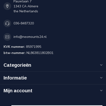
Pauwlaan 7
1343 CA Almere
the Netherlands
036-8487320
info@neomounts24.nl
KVK nummer:
85971995
btw-nummer:
NL863811802B01
Categorieën
Informatie
Mijn account