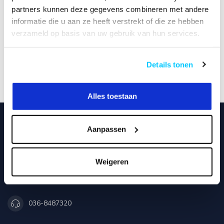
partners kunnen deze gegevens combineren met andere
informatie die u aan ze heeft verstrekt of die ze hebben
verzameld op basis van uw gebruik van hun services.
Details tonen
Alles toestaan
Aanpassen
Neomounts24.nl
Pauwlaan 7
Weigeren
1343 CA Almere
the Netherlands
036-8487320