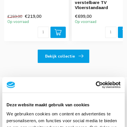
verstelbare TV
Vloerstandaard
€219,00
€699,00
€259,00
Op voorraad
Op voorraad
Bekijk collectie
Het volledige aanbod van Neomounts vindt u hier op onze
Deze website maakt gebruik van cookies
website. Neomounts biedt een uitgebreid, up-to-date
We gebruiken cookies om content en advertenties te
assortiment van meer dan 500 hoogwaardige
bevestigingsoplossingen, volgens de laatste trends in de AV- en
personaliseren, om functies voor social media te bieden
IT-markt. Hun enige missie is dat u de beste kijkpositie, meest