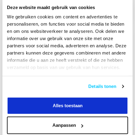
Op voorraad
Op voorraad
Deze website maakt gebruik van cookies
We gebruiken cookies om content en advertenties te
personaliseren, om functies voor social media te bieden
en om ons websiteverkeer te analyseren. Ook delen we
informatie over uw gebruik van onze site met onze
partners voor social media, adverteren en analyse. Deze
partners kunnen deze gegevens combineren met andere
informatie die u aan ze heeft verstrekt of die ze hebben
verzameld op basis van uw gebruik van hun services.
Details tonen
Neomounts FPMA-
Neomounts FPMA-
D550DDVBLACK
D550DD3BLACK
Monitor Bureau
Monitorstandaard 13-
Alles toestaan
Standaard
27 inch
€69,00
€115,00
Aanpassen
Op voorraad
Op voorraad