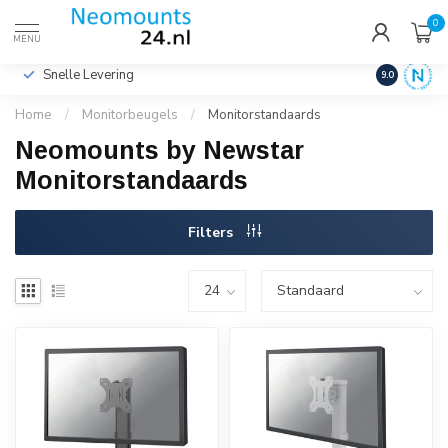
0
€
Incl. btw
MENU
Snelle Levering
Hoge Kwalit
9.0
Home
/
Monitorbeugels
/
Monitorstandaards
Neomounts by Newstar
Monitorstandaards
Filters