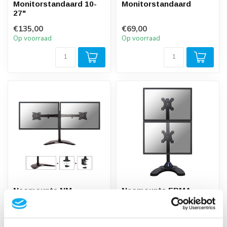
Monitorstandaard 10-
Monitorstandaard
27"
€135,00
€69,00
Op voorraad
Op voorraad
Neomounts NM-
Neomounts FPMA-
D335DBLACK
D700DDV
Monitorbeugel
Monitorbeugel
€129,00
€185,00