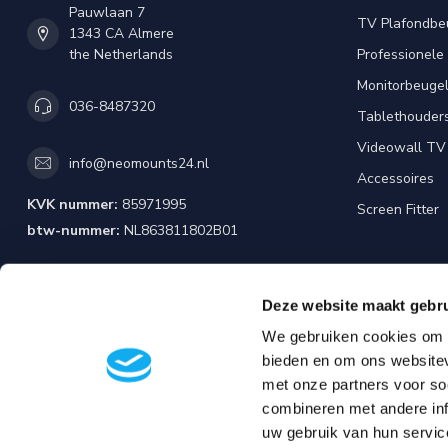
Pauwlaan 7
TV Plafondbe
1343 CA Almere
the Netherlands
Professionele
Monitorbeuge
036-8487320
Tablethouder
Videowall TV
info@neomounts24.nl
Accessoires
KVK nummer:
85971995
Screen Fitter
btw-nummer:
NL863811802B01
Deze website maakt gebru
We gebruiken cookies om c
bieden en om ons websitev
met onze partners voor so
combineren met andere inf
uw gebruik van hun servic