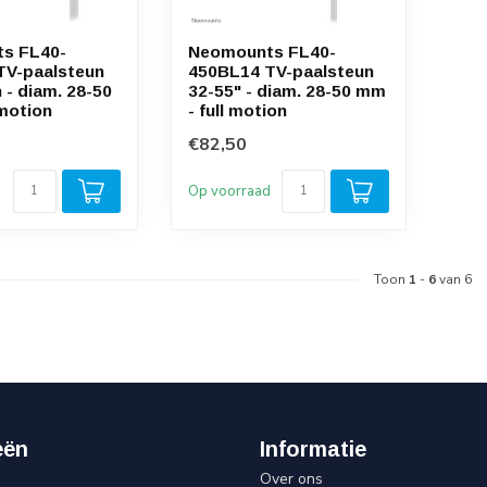
s FL40-
Neomounts FL40-
TV-paalsteun
450BL14 TV-paalsteun
 - diam. 28-50
32-55" - diam. 28-50 mm
 motion
- full motion
€82,50
d
Op voorraad
Toon
1
-
6
van 6
eën
Informatie
Over ons