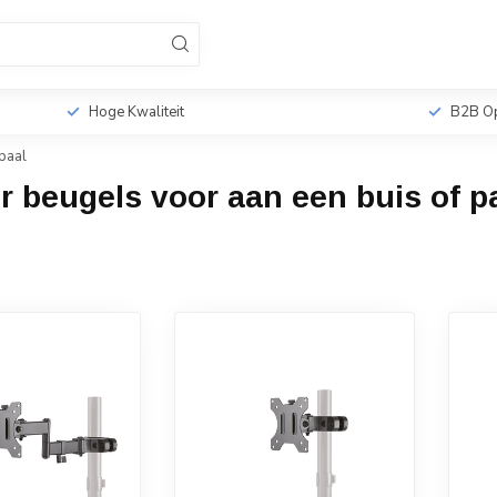
sionele TV Standaards
Monitorbeugels
Tabletho
r
Hoge Kwaliteit
B2B Op
paal
 beugels voor aan een buis of p