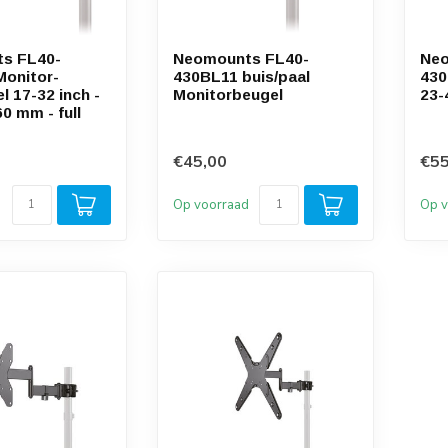
s FL40-
Neomounts FL40-
Neo
Monitor-
430BL11 buis/paal
430
l 17-32 inch -
Monitorbeugel
23-
0 mm - full
€45,00
€55
d
Op voorraad
Op v