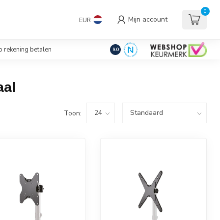
uders/Standaards
0
Mijn account
EUR
€
Incl. btw
 rekening betalen
9.0
aal
Toon: