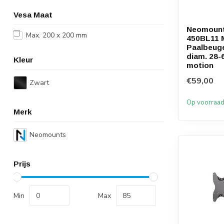
Vesa Maat
Neomount
Max. 200 x 200 mm
450BL11 
Paalbeuge
diam. 28-6
Kleur
motion
€59,00
Zwart
Op voorraa
Merk
Neomounts
Prijs
Min
Max