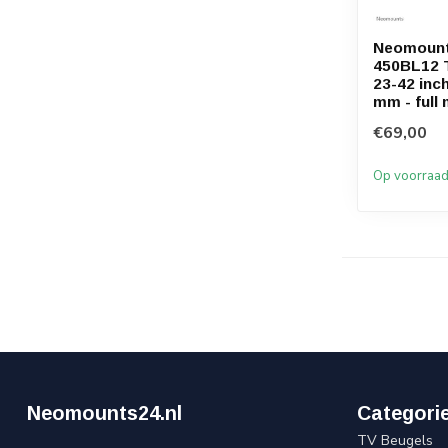
Neomount
450BL12 
23-42 inch
mm - full
€69,00
Op voorraa
Neomounts24.nl
Categori
TV Beugels