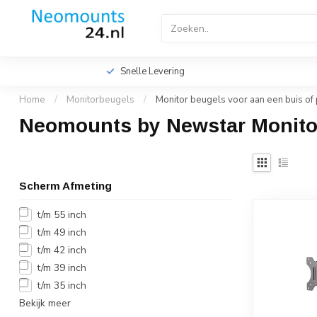
Home
TV Beugels
TV Plafondbeugels
Profes
Videowall TV Beugels
Accessoires
Screen Fitte
Snelle Levering
Home
/
Monitorbeugels
/
Monitor beugels voor aan een buis of 
Neomounts by Newstar Monitor
Scherm Afmeting
t/m 55 inch
t/m 49 inch
t/m 42 inch
t/m 39 inch
t/m 35 inch
Bekijk meer