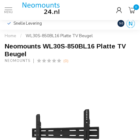
0
€
Incl. btw
MENU
Snelle Levering
Hoge Kwalit
9.0
Home
/
WL30S-850BL16 Platte TV Beugel
Neomounts WL30S-850BL16 Platte TV
Beugel
(0)
NEOMOUNTS