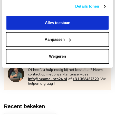
Details tonen
+
Alles toestaan
Op voorraad
Aanpassen
€164,10
€174,00
Weigeren
Heeft u een vraag over dit product?
Of heeft u hulp nodig bij het bestellen? Neem
contact op met onze klantenservicee
info@neomounts24.nl
of
+31 368487320
. We
helpen u graag !
Recent bekeken