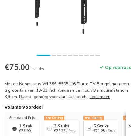
€75,00
Op voorraad
Incl. btw
Met de Neomounts WL35S-850BL16 Platte TV Beugel monteert
u grote tv's van 40-82 inch vlak aan de muur. De muurafstand is
3,3 cm. Ruimte genoeg voor aansluitkabels.
Lees meer
.
Volume voordeel
Standaard Prijs
3%
Korting
5%
Korting
7%
Kor
1 Stuk
3 Stuks
5 Stuks
1
€75,00
€72,75
/ Stuk
€71,25
/ Stuk
€