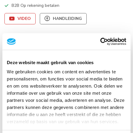
B2B Op rekening betalen
VIDEO
HANDLEIDING
Productomschrijving
Specificaties
Deze website maakt gebruik van cookies
We gebruiken cookies om content en advertenties te
Reviews
personaliseren, om functies voor social media te bieden
en om ons websiteverkeer te analyseren. Ook delen we
informatie over uw gebruik van onze site met onze
Product bundels
partners voor social media, adverteren en analyse. Deze
partners kunnen deze gegevens combineren met andere
TV Standaard+Universele Videobar kit
informatie die u aan ze heeft verstrekt of die ze hebben
-6%
WL30S-850BL16 Platte TV Beugel
+
AV2-500BL
verzameld op basis van uw gebruik van hun services.
Universele Videobar kit