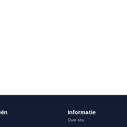
eën
Informatie
Over ons