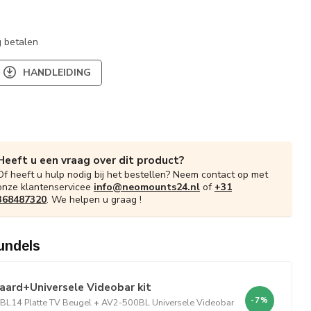
 betalen
HANDLEIDING
Heeft u een vraag over dit product?
Of heeft u hulp nodig bij het bestellen? Neem contact op met
onze klantenservicee
info@neomounts24.nl
of
+31
368487320
. We helpen u graag !
undels
ard+Universele Videobar kit
-7%
L14 Platte TV Beugel
+
AV2-500BL Universele Videobar