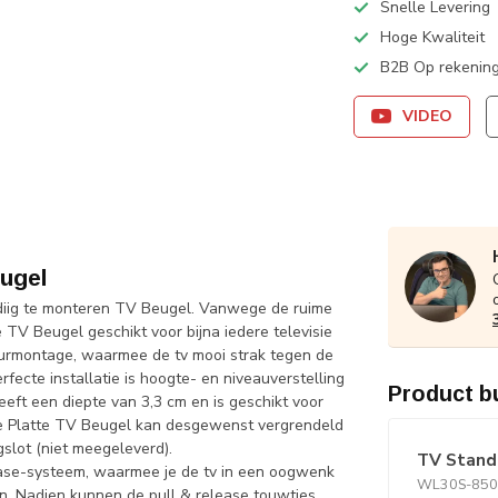
Snelle Levering
Hoge Kwaliteit
B2B Op rekening
VIDEO
ugel
ig te monteren TV Beugel. Vanwege de ruime
V Beugel geschikt voor bijna iedere televisie
uurmontage, waarmee de tv mooi strak tegen de
ecte installatie is hoogte- en niveauverstelling
Product b
t een diepte van 3,3 cm en is geschikt voor
 Platte TV Beugel kan desgewenst vergrendeld
slot (niet meegeleverd).
TV Standa
ease-systeem, waarmee je de tv in een oogwenk
WL30S-850B
en. Nadien kunnen de pull & release touwtjes