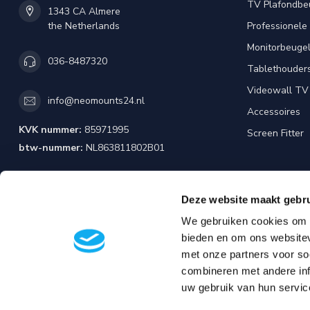
TV Plafondbe
1343 CA Almere
the Netherlands
Professionele
Monitorbeuge
036-8487320
Tablethouder
Videowall TV
info@neomounts24.nl
Accessoires
KVK nummer:
85971995
Screen Fitter
btw-nummer:
NL863811802B01
Deze website maakt gebru
We gebruiken cookies om c
bieden en om ons websitev
met onze partners voor so
combineren met andere inf
uw gebruik van hun servic