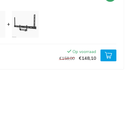
+
Op voorraad
€148,10
€158,00