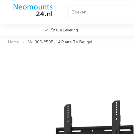
Home
TV Beugels
TV Plafondbeugels
Profes
Videowall TV Beugels
Accessoires
Screen Fitte
Snelle Levering
Home
/
WL30S-850BL14 Platte TV Beugel