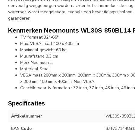
eenvoudig weggeborgen worden achter het scherm door de magnee
waterpas wordt meegeleverd, evenals een bevestigingssjabloon, o
garanderen.
Kenmerken Neomounts WL30S-850BL14 Pl
TV formaat 32"-65"
Max. VESA maat 400 x 400mm
Maximaal gewicht 60 kg
Muurafstand 3,3 cm
Merk Neomounts
Materiaal Staal
VESA maat 200mm x 200mm, 200mm x 300mm, 300mm x 3
x 300mm, 400mm x 400mm, Non-VESA
Geschikt voor tv formaten : 32 inch, 37 inch, 43 inch, 46 inch,
Specificaties
Artikelnummer
WL30S-850BL
EAN Code
871737144881