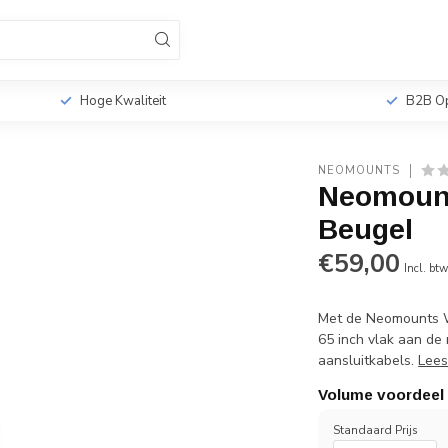
sionele TV Standaards
Monitorbeugels
Tabletho
r
Hoge Kwaliteit
B2B Op
NEOMOUNTS
Neomount
Beugel
€59,00
Incl. bt
Met de Neomounts W
65 inch vlak aan de
aansluitkabels.
Lees
Volume voordeel
Standaard Prijs