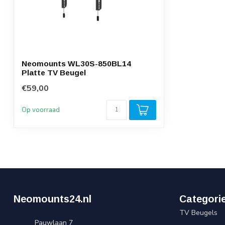
Neomounts WL30S-850BL14
Platte TV Beugel
€59,00
Op voorraad
Neomounts24.nl
Categori
TV Beugels
Pauwlaan 7