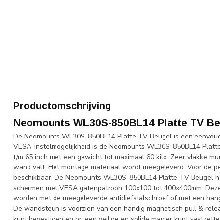
Productomschrijving
Neomounts WL30S-850BL14 Platte TV Be
De Neomounts WL30S-850BL14 Platte TV Beugel is een eenvoudi
VESA-instelmogelijkheid is de Neomounts WL30S-850BL14 Platte T
t/m 65 inch met een gewicht tot maximaal 60 kilo. Zeer vlakke m
wand valt. Het montage materiaal wordt meegeleverd. Voor de perf
beschikbaar. De Neomounts WL30S-850BL14 Platte TV Beugel heef
schermen met VESA gatenpatroon 100x100 tot 400x400mm. Deze
worden met de meegeleverde antidiefstalschroef of met een hang
De wandsteun is voorzien van een handig magnetisch pull & rel
kunt bevestigen en op een veilige en solide manier kunt vastzett