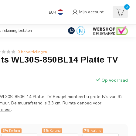
uders/Standaards
0
Mijn account
EUR
€
Incl. btw
 rekening betalen
9.0
0 beoordelingen
s WL30S-850BL14 Platte TV
Op voorraad
w
L30S-850BL14 Platte TV Beugel monteert u grote tv's van 32-
 muur. De muurafstand is 3,3 cm. Ruimte genoeg voor
 meer
.
3%
Korting
5%
Korting
7%
Korting