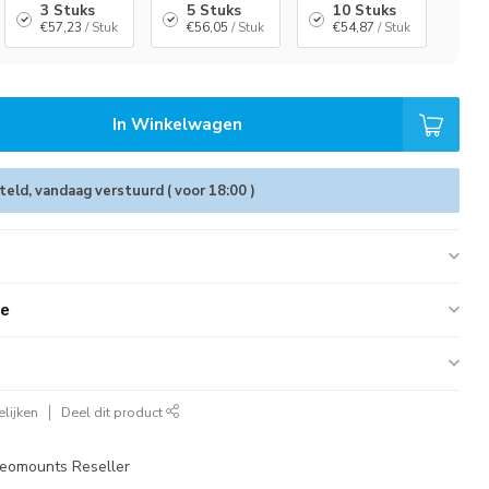
3 Stuks
5 Stuks
10 Stuks
€57,23
/ Stuk
€56,05
/ Stuk
€54,87
/ Stuk
In Winkelwagen
eld, vandaag verstuurd ( voor 18:00 )
ie
lijken
Deel dit product
eomounts Reseller