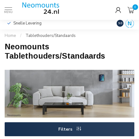
0
€
Incl. btw
MENU
Snelle Levering
Hoge Kwalit
9.0
Home
/
Tablethouders/Standaards
Neomounts
Tablethouders/Standaards
Filters