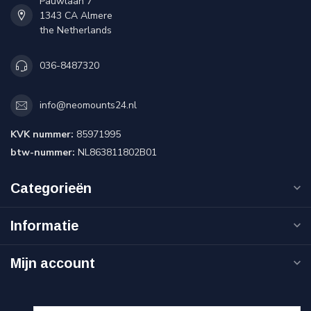
Pauwlaan 7
1343 CA Almere
the Netherlands
036-8487320
info@neomounts24.nl
KVK nummer:
85971995
btw-nummer:
NL863811802B01
Categorieën
Informatie
Mijn account