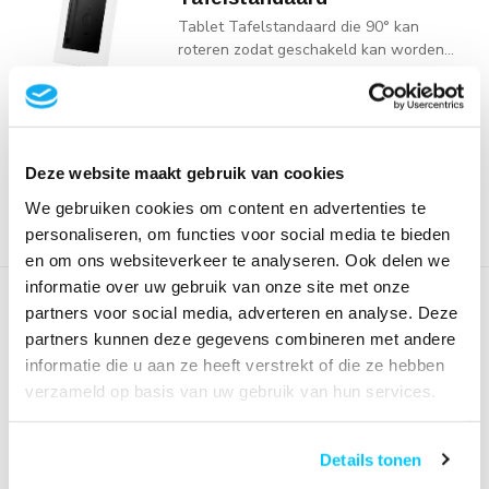
Tablet Tafelstandaard die 90° kan
roteren zodat geschakeld kan worden...
€119,00
Op voorraad
Vandaag besteld, vandaag
verstuurd ( voor 18:00 )
Deze website maakt gebruik van cookies
We gebruiken cookies om content en advertenties te
personaliseren, om functies voor social media te bieden
en om ons websiteverkeer te analyseren. Ook delen we
informatie over uw gebruik van onze site met onze
FL15-750WH1 Tablet
partners voor social media, adverteren en analyse. Deze
Vloerstandaard
partners kunnen deze gegevens combineren met andere
Tablet Vloerstandaard die zowel
informatie die u aan ze heeft verstrekt of die ze hebben
gemonteerd kan worden in portrait en l...
verzameld op basis van uw gebruik van hun services.
€259,00
Op voorraad
Details tonen
Vandaag besteld, vandaag