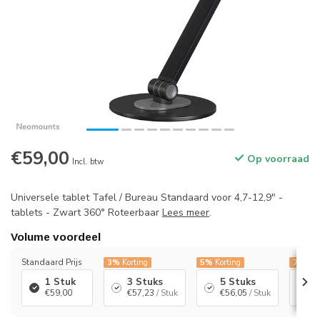
€59,00
Op voorraad
Incl. btw
Universele tablet Tafel / Bureau Standaard voor 4,7-12,9" -
tablets - Zwart 360° Roteerbaar
Lees meer
.
Volume voordeel
Standaard Prijs
3%
Korting
5%
Korting
7%
Kor
1 Stuk
3 Stuks
5 Stuks
1
€59,00
€57,23
/ Stuk
€56,05
/ Stuk
€