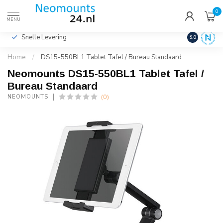
0
€
Incl. btw
MENU
Snelle Levering
Hoge Kwalit
9.0
Home
/
DS15-550BL1 Tablet Tafel / Bureau Standaard
Neomounts DS15-550BL1 Tablet Tafel /
Bureau Standaard
(0)
NEOMOUNTS