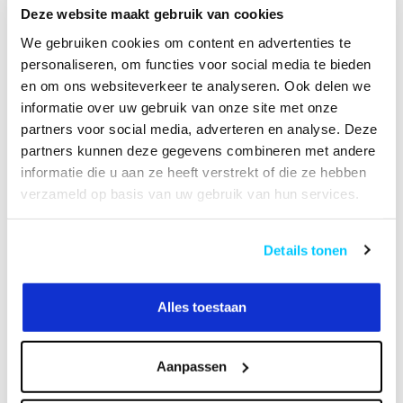
Deze website maakt gebruik van cookies
VIDEO
HANDLEIDING
We gebruiken cookies om content en advertenties te
personaliseren, om functies voor social media te bieden
en om ons websiteverkeer te analyseren. Ook delen we
informatie over uw gebruik van onze site met onze
Productomschrijving
partners voor social media, adverteren en analyse. Deze
partners kunnen deze gegevens combineren met andere
Specificaties
informatie die u aan ze heeft verstrekt of die ze hebben
verzameld op basis van uw gebruik van hun services.
Reviews
Details tonen
Heeft u een vraag over dit product?
Of heeft u hulp nodig bij het bestellen? Neem
Alles toestaan
contact op met onze klantenservicee
info@neomounts24.nl
of
+31 368487320
. We
helpen u graag !
Aanpassen