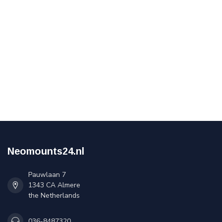
Neomounts24.nl
Pauwlaan 7
1343 CA Almere
the Netherlands
036-8487320