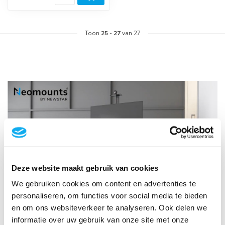
Toon
25
-
27
van 27
Deze website maakt gebruik van cookies
We gebruiken cookies om content en advertenties te
personaliseren, om functies voor social media te bieden
Professionele TV Standaards
en om ons websiteverkeer te analyseren. Ook delen we
Een Professionele TV Standaard is een mobiele standaard die is
informatie over uw gebruik van onze site met onze
ontworpen om een tv op een stabiele en veilige manier te