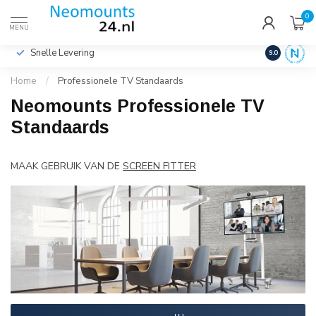
0
€
Incl. btw
MENU
Snelle Levering
Hoge Kwalit
9.0
Home
/
Professionele TV Standaards
Neomounts Professionele TV
Standaards
MAAK GEBRUIK VAN DE
SCREEN FITTER