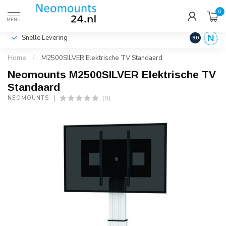
0
€
Incl. btw
MENU
Snelle Levering
Hoge Kwalit
9.0
Home
/
M2500SILVER Elektrische TV Standaard
Neomounts M2500SILVER Elektrische TV
Standaard
(0)
NEOMOUNTS