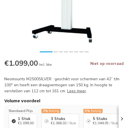
€1.099,00
Niet op voorraad
Incl. btw
Neomounts M2500SILVER : geschikt voor schermen van 42” t/m
100" en heeft een draagvermogen van 150 kg. In hoogte te
verstellen van 112 cm tot 161 cm.
Lees meer
.
Volume voordeel
Standaard Prijs
3%
Korting
5%
Korting
1 Stuk
3 Stuks
5 Stuks
€1.099,00
€1.066,03
/ Stuk
€1.044,05
/ Stuk