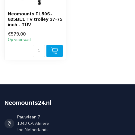
Neomounts FL50S-
825BL1 TV trolley 37-75
inch - TÜV
€579,00
Op voorraad
Neomounts24.nl
Pauwlaan 7
1343 CA Almere
the Netherlands