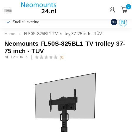
0
€
Incl. btw
MENU
Snelle Levering
Hoge Kwalit
9.0
Home
/
FL50S-825BL1 TV trolley 37-75 inch - TÜV
Neomounts FL50S-825BL1 TV trolley 37-
75 inch - TÜV
(0)
NEOMOUNTS