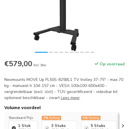
€579,00
Op voorraad
Incl. btw
Neomounts MOVE Up FL50S-825BL1 TV trolley 37-75" - max 70
kg - manueel h 104-157 cm - VESA 100x100-600x400 -
vergrendelbaar (excl. slot) - TÜV gecertificeerd - videobar kit
optioneel beschikbaar - zwart
Lees meer
.
Volume voordeel
Standaard Prijs
3%
Korting
5%
Korting
7%
K
1 Stuk
3 Stuks
5 Stuks