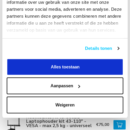
informatie over uw gebruik van onze site met onze
Neomounts FL50S-825WH1
partners voor social media, adverteren en analyse. Deze
TV Vloerstandaard
€579,00
partners kunnen deze gegevens combineren met andere
Op voorraad
informatie die u aan ze heeft verstrekt of die ze hebben
verzameld op basis van uw gebruik van hun services.
Neomounts AV2-500BL
Universele Videobar kit
€99,00
Op voorraad
Details tonen
Neomounts AV1-825BL
Videobar & Multimedia kit
Alles toestaan
€69,00
Op voorraad
Aanpassen
Neomounts AWL29-750BL1
Videobar/soundbar houder
€75,00
Op voorraad
Weigeren
Neomounts AV45-500BL
Laptophouder kit 43-110" -
€75,00
VESA - max 2,5 kg - universeel