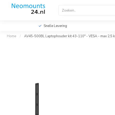
Home
TV Beugels
TV Plafondbeugels
Profes
Videowall TV Beugels
Accessoires
Screen Fitte
Snelle Levering
Home
/
AV45-500BL Laptophouder kit 43-110" - VESA - max 2,5 k