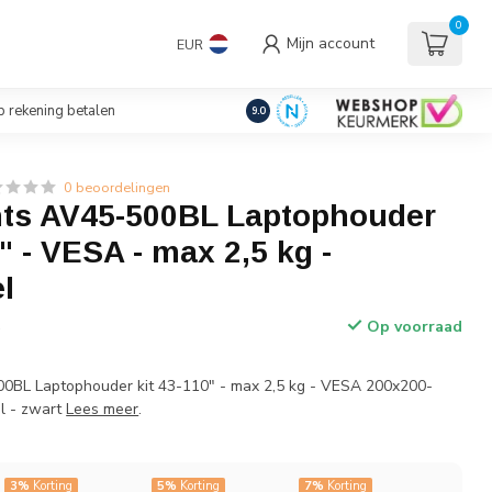
uders/Standaards
0
Mijn account
EUR
€
Incl. btw
 rekening betalen
9.0
0 beoordelingen
s AV45-500BL Laptophouder
0" - VESA - max 2,5 kg -
l
Op voorraad
w
BL Laptophouder kit 43-110" - max 2,5 kg - VESA 200x200-
l - zwart
Lees meer
.
3%
Korting
5%
Korting
7%
Korting