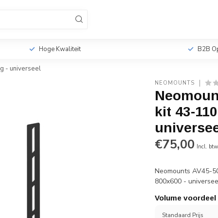
sionele TV Standaards
Monitorbeugels
Tabletho
r
Hoge Kwaliteit
B2B Op
g - universeel
NEOMOUNTS
Neomount
kit 43-11
universee
€75,00
Incl. bt
Neomounts AV45-500
800x600 - universee
Volume voordeel
Standaard Prijs