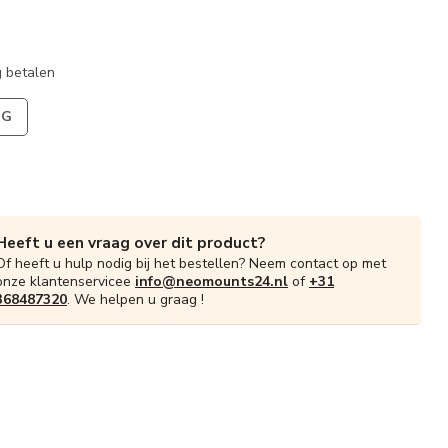
 betalen
NG
Heeft u een vraag over dit product?
Of heeft u hulp nodig bij het bestellen? Neem contact op met
onze klantenservicee
info@neomounts24.nl
of
+31
368487320
. We helpen u graag !