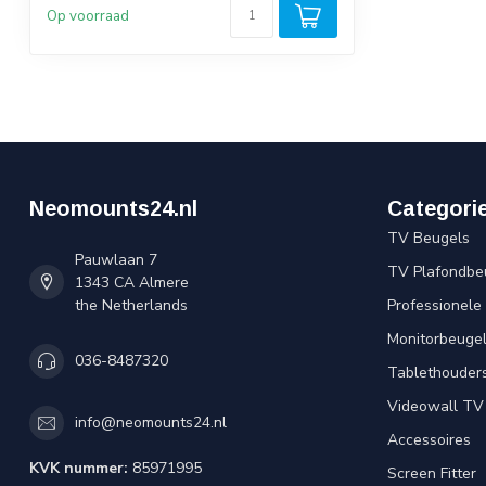
Op voorraad
Neomounts24.nl
Categori
TV Beugels
Pauwlaan 7
TV Plafondbe
1343 CA Almere
the Netherlands
Professionele
Monitorbeuge
036-8487320
Tablethouder
Videowall TV
info@neomounts24.nl
Accessoires
KVK nummer:
85971995
Screen Fitter