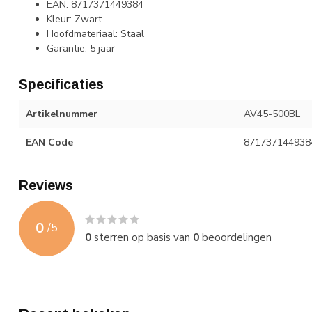
EAN: 8717371449384
Kleur: Zwart
Hoofdmateriaal: Staal
Garantie: 5 jaar
Specificaties
Artikelnummer
AV45-500BL
EAN Code
871737144938
Reviews
0
/
5
0
sterren op basis van
0
beoordelingen