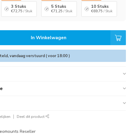
3 Stuks
5 Stuks
10 Stuks
€72,75
/ Stuk
€71,25
/ Stuk
€69,75
/ Stuk
In Winkelwagen
eld, vandaag verstuurd ( voor 18:00 )
ie
lijken
Deel dit product
eomounts Reseller