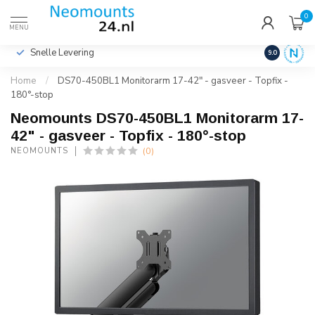
0
€
Incl. btw
MENU
Snelle Levering
Hoge Kwalit
9.0
Home
/
DS70-450BL1 Monitorarm 17-42" - gasveer - Topfix -
180°-stop
Neomounts DS70-450BL1 Monitorarm 17-
42" - gasveer - Topfix - 180°-stop
(0)
NEOMOUNTS