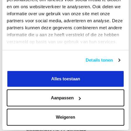
DS70-450BL1 Monitorarm 17-42" - gasveer - Topfix
en om ons websiteverkeer te analyseren. Ook delen we
- 180°-stop
+
AWL75-450BL Muuradapter
informatie over uw gebruik van onze site met onze
partners voor social media, adverteren en analyse. Deze
partners kunnen deze gegevens combineren met andere
+
informatie die u aan ze heeft verstrekt of die ze hebben
verzameld op basis van uw gebruik van hun services.
Op voorraad
Details tonen
€184,10
€188,00
Alles toestaan
Gerelateerde producten
Neomounts DS22-840BL6
Aanpassen
Bureaucontactdoos met klem
en USB-C en USB-A poorten -
€49,95
Quick-charge
Op voorraad
Weigeren
Neomounts DS22-840WH6