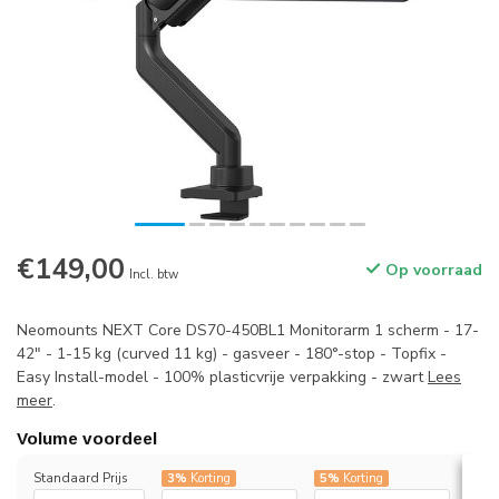
€149,00
Op voorraad
Incl. btw
Neomounts NEXT Core DS70-450BL1 Monitorarm 1 scherm - 17-
42" - 1-15 kg (curved 11 kg) - gasveer - 180°-stop - Topfix -
Easy Install-model - 100% plasticvrije verpakking - zwart
Lees
meer
.
Volume voordeel
Standaard Prijs
3%
Korting
5%
Korting
7%
K