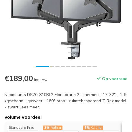
€189,00
Op voorraad
Incl. btw
Neomounts DS70-810BL2 Monitorarm 2 schermen - 17-32" - 1-9
kg/scherm - gasveer - 180°-stop - ruimtebesparend T-Rex model
- zwart
Lees meer
.
Volume voordeel
Standaard Prijs
3%
Korting
5%
Korting
7%
K