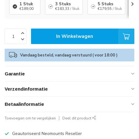
1 Stuk
3 Stuks
5 Stuks
€189,00
€183,33
/ Stuk
€179,55
/ Stuk
In Winkelwagen
Vandaag besteld, vandaag verstuurd ( voor 18:00 )
Garantie
Verzendinformatie
Betaalinformatie
Toevoegen om te vergelijken
Deel dit product
Geautoriseerd Neomounts Reseller