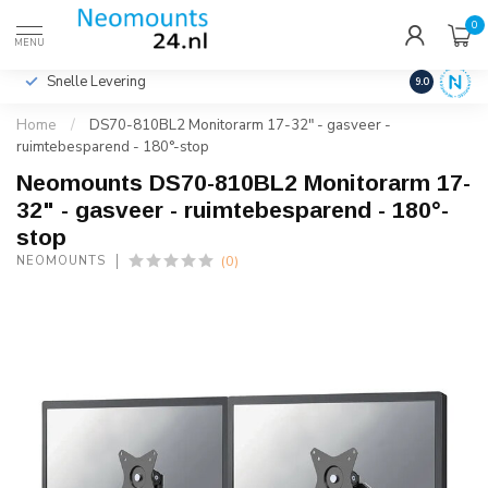
0
€
Incl. btw
MENU
Snelle Levering
Hoge Kwalit
9.0
Home
/
DS70-810BL2 Monitorarm 17-32" - gasveer -
ruimtebesparend - 180°-stop
Neomounts DS70-810BL2 Monitorarm 17-
32" - gasveer - ruimtebesparend - 180°-
stop
(0)
NEOMOUNTS