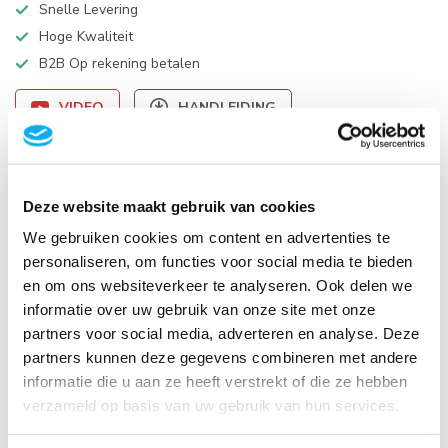
Snelle Levering
Hoge Kwaliteit
B2B Op rekening betalen
VIDEO
HANDLEIDING
Productomschrijving
Deze website maakt gebruik van cookies
Specificaties
We gebruiken cookies om content en advertenties te
personaliseren, om functies voor social media te bieden
en om ons websiteverkeer te analyseren. Ook delen we
Reviews
informatie over uw gebruik van onze site met onze
partners voor social media, adverteren en analyse. Deze
partners kunnen deze gegevens combineren met andere
Gerelateerde producten
informatie die u aan ze heeft verstrekt of die ze hebben
Neomounts DS22-840BL6
verzameld op basis van uw gebruik van hun services.
Bureaucontactdoos met klem
en USB-C en USB-A poorten -
€49,95
Quick-charge