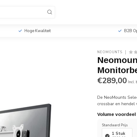
sionele TV Standaards
Monitorbeugels
Tabletho
r
Hoge Kwaliteit
B2B Op
NEOMOUNTS
Neomoun
Monitorb
€289,00
Incl.
De NeoMounts Sele
crossbar en hendel v
Volume voordeel
Standaard Prijs
1 Stuk