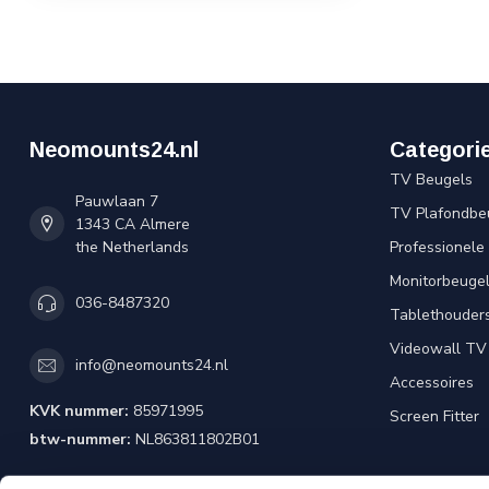
Neomounts24.nl
Categori
TV Beugels
Pauwlaan 7
TV Plafondbe
1343 CA Almere
the Netherlands
Professionele
Monitorbeuge
036-8487320
Tablethouder
Videowall TV
info@neomounts24.nl
Accessoires
KVK nummer:
85971995
Screen Fitter
btw-nummer:
NL863811802B01