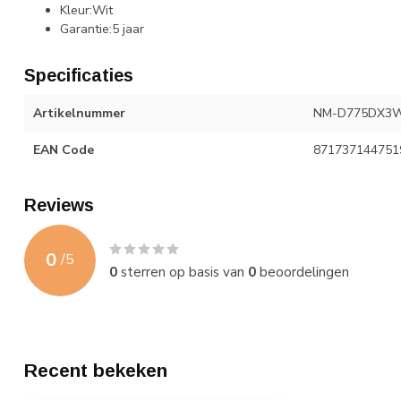
Kleur:Wit
Garantie:5 jaar
Specificaties
Artikelnummer
NM-D775DX3W
EAN Code
871737144751
Reviews
0
/
5
0
sterren op basis van
0
beoordelingen
Recent bekeken