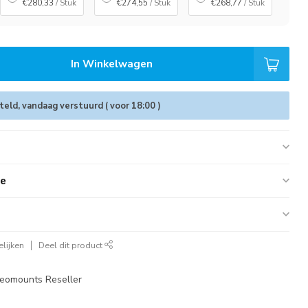
€280,33
/ Stuk
€274,55
/ Stuk
€268,77
/ Stuk
In Winkelwagen
eld, vandaag verstuurd ( voor 18:00 )
ie
lijken
Deel dit product
eomounts Reseller