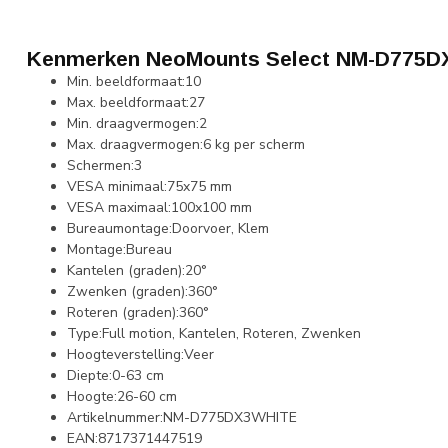
Kenmerken NeoMounts Select NM-D775D
Min. beeldformaat:10
Max. beeldformaat:27
Min. draagvermogen:2
Max. draagvermogen:6 kg per scherm
Schermen:3
VESA minimaal:75x75 mm
VESA maximaal:100x100 mm
Bureaumontage:Doorvoer, Klem
Montage:Bureau
Kantelen (graden):20°
Zwenken (graden):360°
Roteren (graden):360°
Type:Full motion, Kantelen, Roteren, Zwenken
Hoogteverstelling:Veer
Diepte:0-63 cm
Hoogte:26-60 cm
Artikelnummer:NM-D775DX3WHITE
EAN:8717371447519