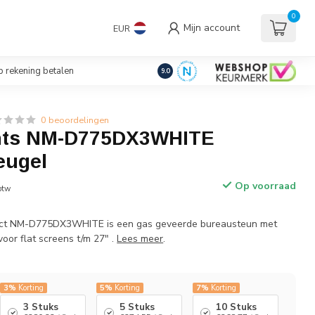
uders/Standaards
0
Mijn account
EUR
€
Incl. btw
 rekening betalen
9.0
0 beoordelingen
ts NM-D775DX3WHITE
eugel
Op voorraad
 btw
ct NM-D775DX3WHITE is een gas geveerde bureausteun met
oor flat screens t/m 27" .
Lees meer
.
3%
Korting
5%
Korting
7%
Korting
3 Stuks
5 Stuks
10 Stuks