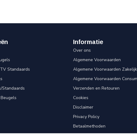
eën
Informatie
Over ons
ugels
Algemene Voorwaarden
 TV Standaards
Algemene Voorwaarden Zakelijk
ls
Algemene Voorwaarden Consum
s/Standaards
Verzenden en Retouren
 Beugels
Cookies
Disclaimer
Privacy Policy
Betaalmethoden
Klantenservice