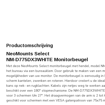
Productomschrijving
NeoMounts Select
NM-D775DX3WHITE Monitorbeugel
Met deze NeoMounts Select monitorbeugel met hendel, model N
het bureau via een bureauklem. Door gebruik te maken van een mo
mogelijkheden van uw monitor. De monitorbeugel is eenvoudig in h
scherm kantelen, zwenken en roteren. Hierdoor creëert u de idea
kans op nek- en rugklachten. Kabels zijn netjes weg te werken a
beschikt over een 180° stopmechanisme. De NM-D775DX3WHITE me
voor 3 schermen t/m 27". Het draagvermogen van de arm is 2 tot 6 
geschikt voor schermen met een VESA gatenpatroon van 75x75