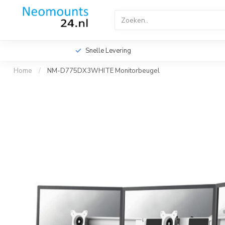
Home
TV Beugels
TV Plafondbeugels
Profes
Videowall TV Beugels
Accessoires
Screen Fitte
Snelle Levering
Home
/
NM-D775DX3WHITE Monitorbeugel