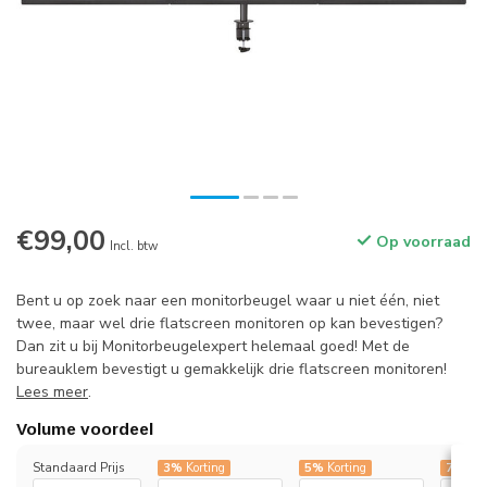
€99,00
Op voorraad
Incl. btw
Bent u op zoek naar een monitorbeugel waar u niet één, niet
twee, maar wel drie flatscreen monitoren op kan bevestigen?
Dan zit u bij Monitorbeugelexpert helemaal goed! Met de
bureauklem bevestigt u gemakkelijk drie flatscreen monitoren!
Lees meer
.
Volume voordeel
Standaard Prijs
3%
Korting
5%
Korting
7%
Kor