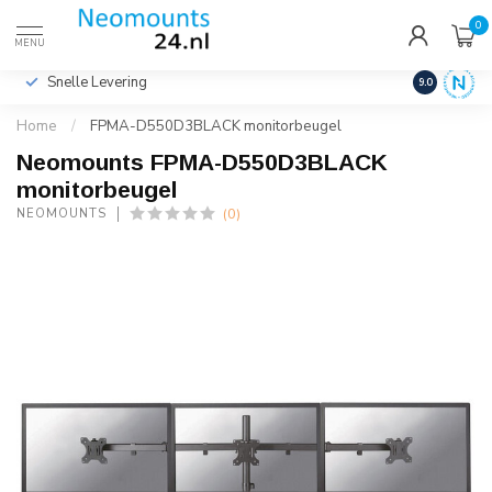
0
€
Incl. btw
MENU
Snelle Levering
Hoge Kwalit
9.0
Home
/
FPMA-D550D3BLACK monitorbeugel
Neomounts FPMA-D550D3BLACK
monitorbeugel
(0)
NEOMOUNTS