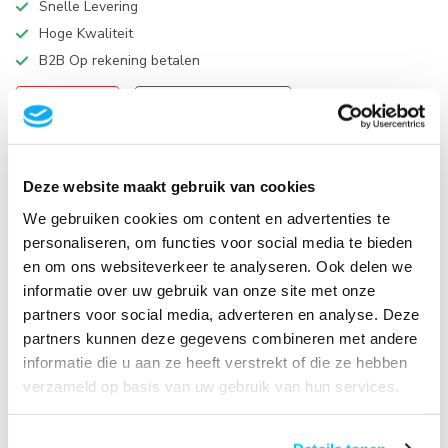
Snelle Levering
Hoge Kwaliteit
B2B Op rekening betalen
VIDEO
HANDLEIDING
Productomschrijving
Deze website maakt gebruik van cookies
We gebruiken cookies om content en advertenties te
Specificaties
personaliseren, om functies voor social media te bieden
en om ons websiteverkeer te analyseren. Ook delen we
Reviews
informatie over uw gebruik van onze site met onze
partners voor social media, adverteren en analyse. Deze
partners kunnen deze gegevens combineren met andere
Gerelateerde producten
informatie die u aan ze heeft verstrekt of die ze hebben
verzameld op basis van uw gebruik van hun services.
Neomounts DS22-840BL6
Bureaucontactdoos met klem
en USB-C en USB-A poorten -
€49,95
Quick-charge