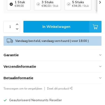
1 Stuk
3 Stuks
5 Stuks
1
€99,00
€96,03
/ Stuk
€94,05
/ Stuk
€
In Winkelwagen
Vandaag besteld, vandaag verstuurd ( voor 18:00 )
Garantie
Verzendinformatie
Betaalinformatie
Toevoegen om te vergelijken
Deel dit product
Geautoriseerd Neomounts Reseller