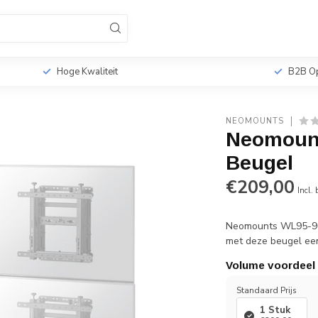
sionele TV Standaards
Monitorbeugels
Tabletho
r
Hoge Kwaliteit
B2B Op
NEOMOUNTS
Neomount
Beugel
€209,00
Incl.
Neomounts WL95-900
met deze beugel ee
Volume voordeel
Standaard Prijs
1 Stuk