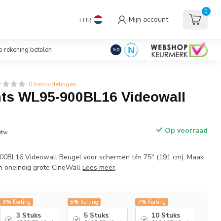
uders/Standaards
0
Mijn account
EUR
€
Incl. btw
 rekening betalen
9.0
0 beoordelingen
s WL95-900BL16 Videowall
Op voorraad
 btw
BL16 Videowall Beugel voor schermen t/m 75" (191 cm). Maak
n oneindig grote CineWall
Lees meer
.
3%
Korting
5%
Korting
7%
Korting
3 Stuks
5 Stuks
10 Stuks