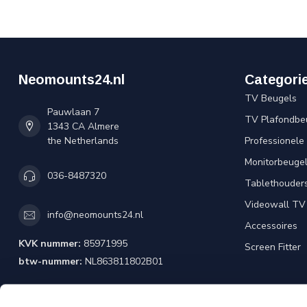
Neomounts24.nl
Categori
TV Beugels
Pauwlaan 7
TV Plafondbe
1343 CA Almere
the Netherlands
Professionele
Monitorbeuge
036-8487320
Tablethouder
Videowall TV
info@neomounts24.nl
Accessoires
KVK nummer:
85971995
Screen Fitter
btw-nummer:
NL863811802B01