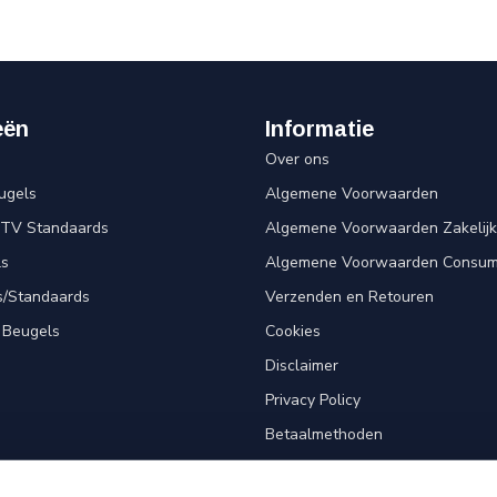
eën
Informatie
Over ons
ugels
Algemene Voorwaarden
 TV Standaards
Algemene Voorwaarden Zakelijk
ls
Algemene Voorwaarden Consum
s/Standaards
Verzenden en Retouren
 Beugels
Cookies
Disclaimer
Privacy Policy
Betaalmethoden
Klantenservice