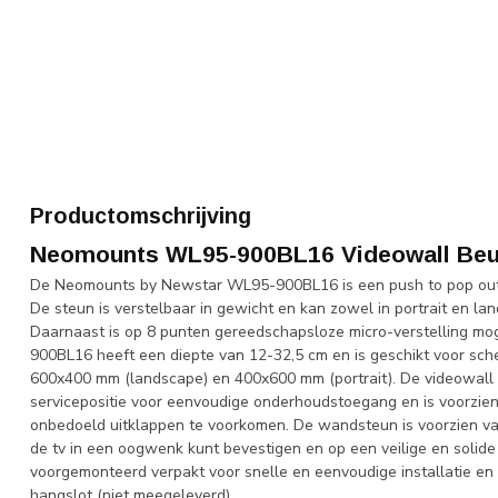
Productomschrijving
Neomounts WL95-900BL16 Videowall Beu
De Neomounts by Newstar WL95-900BL16 is een push to pop out v
De steun is verstelbaar in gewicht en kan zowel in portrait en la
Daarnaast is op 8 punten gereedschapsloze micro-verstelling moge
900BL16 heeft een diepte van 12-32,5 cm en is geschikt voor s
600x400 mm (landscape) en 400x600 mm (portrait). De videowall 
servicepositie voor eenvoudige onderhoudstoegang en is voorzien
onbedoeld uitklappen te voorkomen. De wandsteun is voorzien v
de tv in een oogwenk kunt bevestigen en op een veilige en solide
voorgemonteerd verpakt voor snelle en eenvoudige installatie 
hangslot (niet meegeleverd).