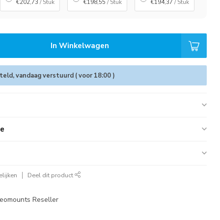
€202,73
/ Stuk
€198,55
/ Stuk
€194,37
/ Stuk
In Winkelwagen
eld, vandaag verstuurd ( voor 18:00 )
ie
lijken
Deel dit product
eomounts Reseller