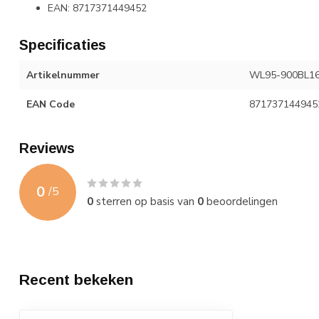
EAN: 8717371449452
Specificaties
Artikelnummer
WL95-900BL1
EAN Code
871737144945
Reviews
0
/
5
0
sterren op basis van
0
beoordelingen
Recent bekeken