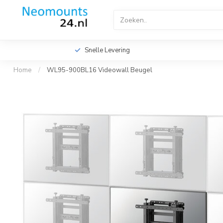
Home
TV Beugels
TV Plafondbeugels
Profes
Videowall TV Beugels
Accessoires
Screen Fitte
Snelle Levering
Home
/
WL95-900BL16 Videowall Beugel