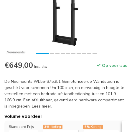
€649,00
Op voorraad
Incl. btw
De Neomounts WL55-875BL1 Gemotoriseerde Wandsteun is
geschikt voor schermen t/m 100 inch, en eenvoudig in hoogte te
verstellen met een bedrade afstandbediening tussen 101,9-
166,9 cm. Een afsluitbaar, geventileerd hardware compartiment
is inbegrepen.
Lees meer
.
Volume voordeel
Standaard Prijs
3%
Korting
5%
Korting
7%
K