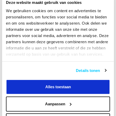
Product bundels
Deze website maakt gebruik van cookies
We gebruiken cookies om content en advertenties te
TV Standaard+Universele Videobar kit
personaliseren, om functies voor social media te bieden
-1%
WL55-875BL1 Gemotoriseerde Wandsteun
+
AV2-
en om ons websiteverkeer te analyseren. Ook delen we
500BL Universele Videobar kit
informatie over uw gebruik van onze site met onze
partners voor social media, adverteren en analyse. Deze
partners kunnen deze gegevens combineren met andere
+
informatie die u aan ze heeft verstrekt of die ze hebben
verzameld op basis van uw gebruik van hun services.
Details tonen
Op voorraad
€738,10
€748,00
Alles toestaan
Gerelateerde producten
Aanpassen
Neomounts AFP-875BL
Vloerplaat
€189,00