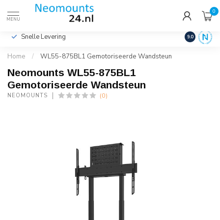
0
€
Incl. btw
MENU
Snelle Levering
Hoge Kwalit
9.0
Home
/
WL55-875BL1 Gemotoriseerde Wandsteun
Neomounts WL55-875BL1
Gemotoriseerde Wandsteun
(0)
NEOMOUNTS