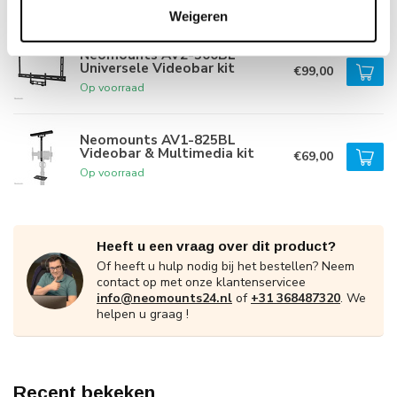
Op voorraad
Weigeren
Neomounts AV2-500BL
Universele Videobar kit
€99,00
Op voorraad
Neomounts AV1-825BL
Videobar & Multimedia kit
€69,00
Op voorraad
Heeft u een vraag over dit product?
Of heeft u hulp nodig bij het bestellen? Neem
contact op met onze klantenservicee
info@neomounts24.nl
of
+31 368487320
. We
helpen u graag !
Recent bekeken