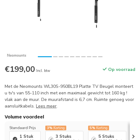
€199,00
Op voorraad
Incl. btw
Met de Neomounts WL30S-950BL19 Platte TV Beugel monteert
u tv's van 55-110 inch met een maximaal gewicht tot 160 kg !
vlak aan de muur. De muurafstand is 6,7 cm. Ruimte genoeg voor
aansluitkabels.
Lees meer
.
Volume voordeel
Standaard Prijs
3%
Korting
5%
Korting
7%
K
1 Stuk
3 Stuks
5 Stuks