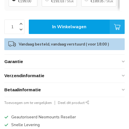
€199,00
€193,03
/ Stuk
€189,05
/ Stuk
In Winkelwagen
Vandaag besteld, vandaag verstuurd ( voor 18:00 )
Garantie
Verzendinformatie
Betaalinformatie
Toevoegen om te vergelijken
Deel dit product
Geautoriseerd Neomounts Reseller
Snelle Levering