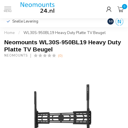
0
€
Incl. btw
MENU
Snelle Levering
Hoge Kwalit
9.0
Home
/
WL30S-950BL19 Heavy Duty Platte TV Beugel
Neomounts WL30S-950BL19 Heavy Duty
Platte TV Beugel
(0)
NEOMOUNTS