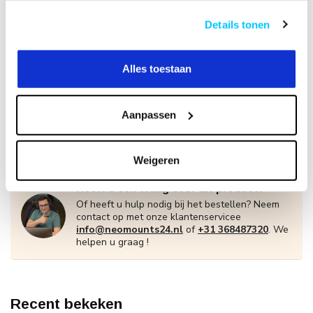
Details tonen
+
Alles toestaan
Op voorraad
Aanpassen
€288,10
€298,00
Weigeren
Heeft u een vraag over dit product?
Of heeft u hulp nodig bij het bestellen? Neem
contact op met onze klantenservicee
info@neomounts24.nl
of
+31 368487320
. We
helpen u graag !
Recent bekeken