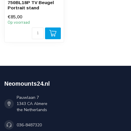
750BL18P TV Beugel
Portrait stand
€85,00
Op voorraad
Neomounts24.nl
Pauwlaan 7
1343 CA Almere
the Netherlands
036-8487320