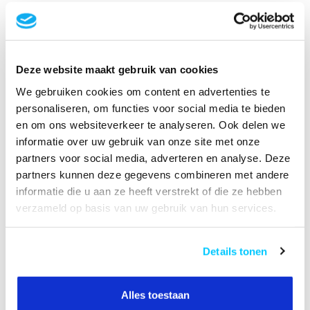
B2B Op rekening betalen
HANDLEIDING
Deze website maakt gebruik van cookies
We gebruiken cookies om content en advertenties te
Productomschrijving
personaliseren, om functies voor social media te bieden
en om ons websiteverkeer te analyseren. Ook delen we
Specificaties
informatie over uw gebruik van onze site met onze
partners voor social media, adverteren en analyse. Deze
Reviews
partners kunnen deze gegevens combineren met andere
informatie die u aan ze heeft verstrekt of die ze hebben
verzameld op basis van uw gebruik van hun services.
Gerelateerde producten
Neomounts AWL05-750BL AV
Hardware Rek/Videowall
Details tonen
€39,00
Koppeling
Op voorraad
Alles toestaan