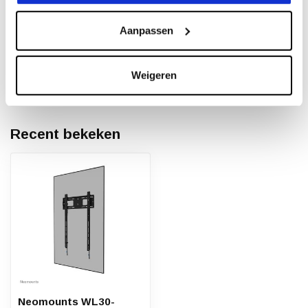
Heeft u een vraag over dit product?
Aanpassen
Of heeft u hulp nodig bij het bestellen? Neem
contact op met onze klantenservicee
info@neomounts24.nl
of
+31 368487320
. We
helpen u graag !
Weigeren
Recent bekeken
Neomounts WL30-