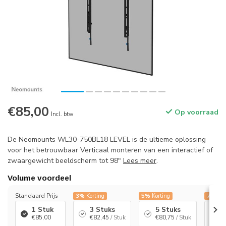
€85,00
Op voorraad
Incl. btw
De Neomounts WL30-750BL18 LEVEL is de ultieme oplossing
voor het betrouwbaar Verticaal monteren van een interactief of
zwaargewicht beeldscherm tot 98"
Lees meer
.
Volume voordeel
Standaard Prijs
3%
Korting
5%
Korting
7%
Kor
1 Stuk
3 Stuks
5 Stuks
1
€85,00
€82,45
/ Stuk
€80,75
/ Stuk
€