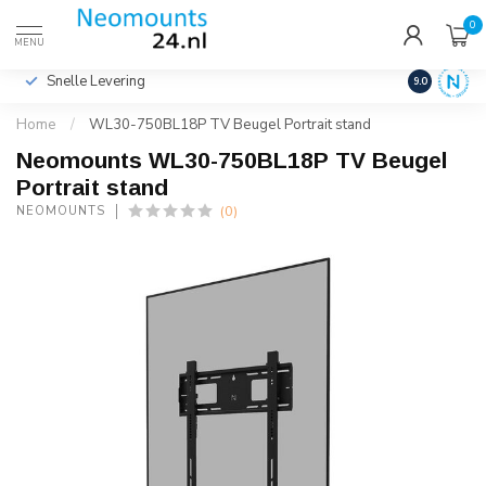
0
€
Incl. btw
MENU
Snelle Levering
Hoge Kwalit
9.0
Home
/
WL30-750BL18P TV Beugel Portrait stand
Neomounts WL30-750BL18P TV Beugel
Portrait stand
(0)
NEOMOUNTS