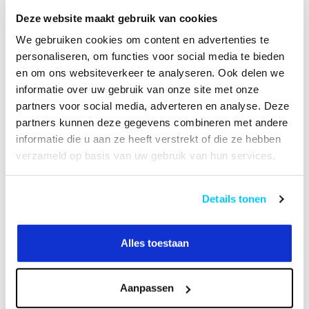
B2B Op rekening betalen
Deze website maakt gebruik van cookies
We gebruiken cookies om content en advertenties te
VIDEO
HANDLEIDING
personaliseren, om functies voor social media te bieden
en om ons websiteverkeer te analyseren. Ook delen we
informatie over uw gebruik van onze site met onze
Productomschrijving
partners voor social media, adverteren en analyse. Deze
partners kunnen deze gegevens combineren met andere
Specificaties
informatie die u aan ze heeft verstrekt of die ze hebben
verzameld op basis van uw gebruik van hun services.
Reviews
Details tonen
Heeft u een vraag over dit product?
Of heeft u hulp nodig bij het bestellen? Neem
Alles toestaan
contact op met onze klantenservicee
info@neomounts24.nl
of
+31 368487320
. We
helpen u graag !
Aanpassen