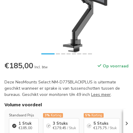
€185,00
Op voorraad
Incl. btw
Deze NeoMounts Select NM-D775BLACKPLUS is uitermate
geschikt wanneer er sprake is van tussenschotten tussen de
bureaus. Geschikt voor monitoren t/m 49 inch
Lees meer
.
Volume voordeel
Standaard Prijs
3%
Korting
5%
Korting
7%
K
1 Stuk
3 Stuks
5 Stuks
€185,00
€179,45
/ Stuk
€175,75
/ Stuk