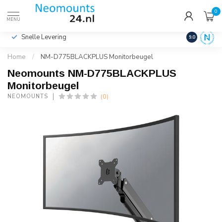
0
€
Incl. btw
MENU
Snelle Levering
Hoge Kwalit
9.0
Home
/
NM-D775BLACKPLUS Monitorbeugel
Neomounts NM-D775BLACKPLUS
Monitorbeugel
(0)
NEOMOUNTS