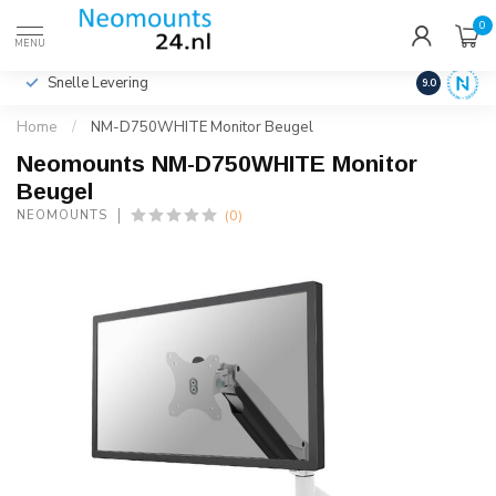
0
€
Incl. btw
MENU
Snelle Levering
Hoge Kwalit
9.0
Home
/
NM-D750WHITE Monitor Beugel
Neomounts NM-D750WHITE Monitor
Beugel
(0)
NEOMOUNTS