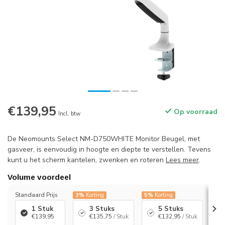
€139,95
Op voorraad
Incl. btw
De Neomounts Select NM-D750WHITE Monitor Beugel, met
gasveer, is eenvoudig in hoogte en diepte te verstellen. Tevens
kunt u het scherm kantelen, zwenken en roteren
Lees meer
.
Volume voordeel
Standaard Prijs
3%
Korting
5%
Korting
7%
K
1 Stuk
3 Stuks
5 Stuks
€139,95
€135,75
/ Stuk
€132,95
/ Stuk