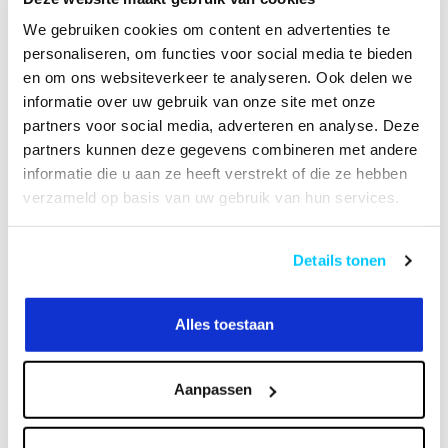
VIDEO
HANDLEIDING
We gebruiken cookies om content en advertenties te
personaliseren, om functies voor social media te bieden
en om ons websiteverkeer te analyseren. Ook delen we
Productomschrijving
informatie over uw gebruik van onze site met onze
partners voor social media, adverteren en analyse. Deze
Specificaties
partners kunnen deze gegevens combineren met andere
informatie die u aan ze heeft verstrekt of die ze hebben
Reviews
verzameld op basis van uw gebruik van hun services.
Details tonen
Heeft u een vraag over dit product?
Of heeft u hulp nodig bij het bestellen? Neem
contact op met onze klantenservicee
Alles toestaan
info@neomounts24.nl
of
+31 368487320
. We
helpen u graag !
Aanpassen
Recent bekeken