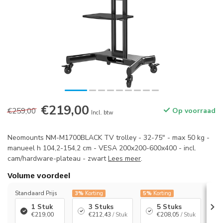
€219,00
€259,00
Op voorraad
Incl. btw
Neomounts NM-M1700BLACK TV trolley - 32-75" - max 50 kg -
manueel h 104,2-154,2 cm - VESA 200x200-600x400 - incl.
cam/hardware-plateau - zwart
Lees meer
.
Volume voordeel
Standaard Prijs
3%
Korting
5%
Korting
7%
K
1 Stuk
3 Stuks
5 Stuks
€219,00
€212,43
/ Stuk
€208,05
/ Stuk