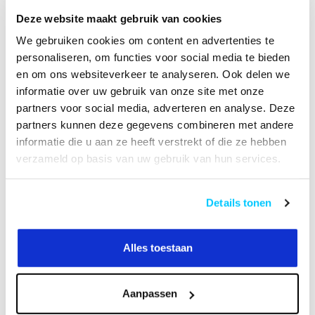
B2B Op rekening betalen
Deze website maakt gebruik van cookies
We gebruiken cookies om content en advertenties te
HANDLEIDING
personaliseren, om functies voor social media te bieden
en om ons websiteverkeer te analyseren. Ook delen we
informatie over uw gebruik van onze site met onze
Productomschrijving
partners voor social media, adverteren en analyse. Deze
partners kunnen deze gegevens combineren met andere
Specificaties
informatie die u aan ze heeft verstrekt of die ze hebben
verzameld op basis van uw gebruik van hun services.
Reviews
Details tonen
Heeft u een vraag over dit product?
Of heeft u hulp nodig bij het bestellen? Neem
Alles toestaan
contact op met onze klantenservicee
info@neomounts24.nl
of
+31 368487320
. We
helpen u graag !
Aanpassen