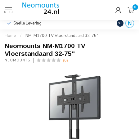
0
€
Incl. btw
MENU
Snelle Levering
Hoge Kwalit
9.0
Home
/
NM-M1700 TV Vloerstandaard 32-75"
Neomounts NM-M1700 TV
Vloerstandaard 32-75"
(0)
NEOMOUNTS