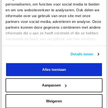
personaliseren, om functies voor social media te bieden
en om ons websiteverkeer te analyseren. Ook delen we
Productomschrijving
informatie over uw gebruik van onze site met onze
partners voor social media, adverteren en analyse. Deze
Specificaties
partners kunnen deze gegevens combineren met andere
informatie die u aan ze heeft verstrekt of die ze hebben
Reviews
verzameld op basis van uw gebruik van hun services.
Details tonen
Heeft u een vraag over dit product?
Of heeft u hulp nodig bij het bestellen? Neem
contact op met onze klantenservicee
Alles toestaan
info@neomounts24.nl
of
+31 368487320
. We
helpen u graag !
Aanpassen
Recent bekeken
Weigeren