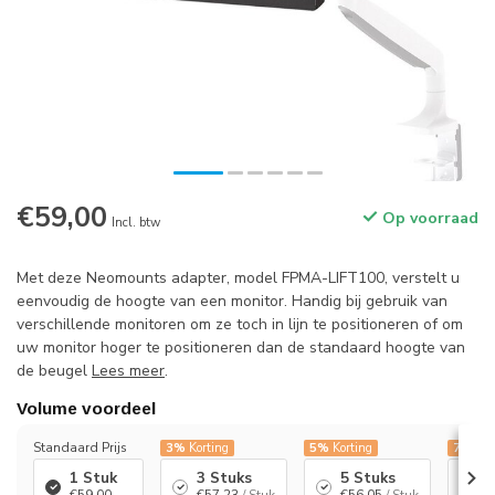
€59,00
Op voorraad
Incl. btw
Met deze Neomounts adapter, model FPMA-LIFT100, verstelt u
eenvoudig de hoogte van een monitor. Handig bij gebruik van
verschillende monitoren om ze toch in lijn te positioneren of om
uw monitor hoger te positioneren dan de standaard hoogte van
de beugel
Lees meer
.
Volume voordeel
Standaard Prijs
3%
Korting
5%
Korting
7%
Kor
1 Stuk
3 Stuks
5 Stuks
1