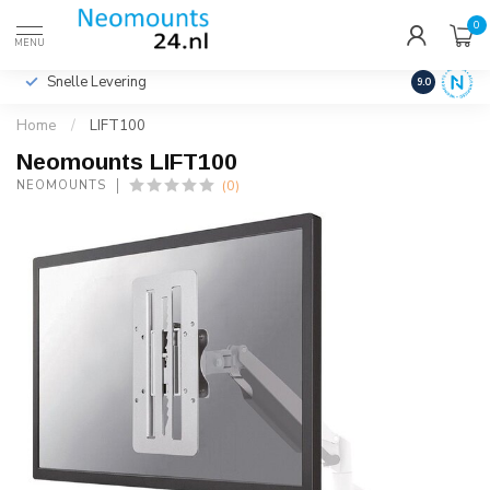
0
€
Incl. btw
MENU
Snelle Levering
Hoge Kwalit
9.0
Home
/
LIFT100
Neomounts LIFT100
(0)
NEOMOUNTS