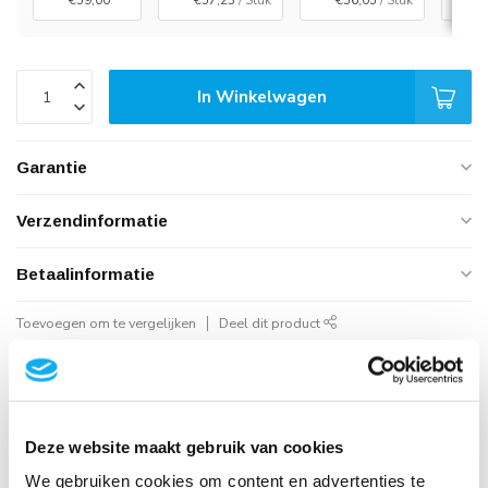
€59,00
€57,23
/ Stuk
€56,05
/ Stuk
€
In Winkelwagen
Garantie
Verzendinformatie
Betaalinformatie
Toevoegen om te vergelijken
Deel dit product
Geautoriseerd Neomounts Reseller
Snelle Levering
Hoge Kwaliteit
Deze website maakt gebruik van cookies
B2B Op rekening betalen
We gebruiken cookies om content en advertenties te