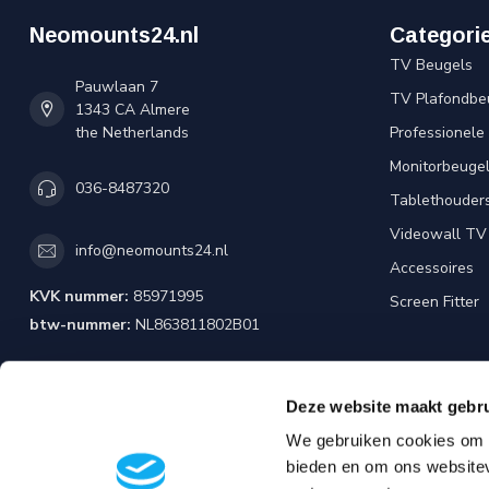
Neomounts24.nl
Categori
TV Beugels
Pauwlaan 7
TV Plafondbe
1343 CA Almere
the Netherlands
Professionele
Monitorbeuge
036-8487320
Tablethouder
Videowall TV
info@neomounts24.nl
Accessoires
KVK nummer:
85971995
Screen Fitter
btw-nummer:
NL863811802B01
Deze website maakt gebru
We gebruiken cookies om c
bieden en om ons websitev