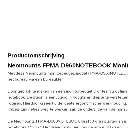
Productomschrijving
Neomounts FPMA-D960NOTEBOOK Monit
Met deze Neomounts monitorbeugel, model FPMA-D960NOTEBOOK,
het bureau via een bureauklem.
Door gebruik te maken van een monitorbeugel profiteert u optim
notebook. De steun is eenvoudig in hoogte en diepte te verstell
roteren. Hierdoor creëert u de ideale ergonomische werkhouding. 
Kabels zijn netjes weg te werken aan de onderzijde van de horizo
De Neomounts FPMA-D960NOTEBOOK heeft 3 draaipunten en is ge
notebooks t/m 22". Het draagvermogen van de arm is 10 kg en 15 k