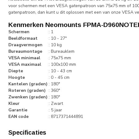
voor schermen met een VESA gatenpatroon van 75x75 mm of 100x
gatenpatroon, dan kunt u dit oplossen met een van onze VESA ve
Kenmerken Neomounts FPMA-D960NOTE
Schermen
:
1
Beeldformaat
:
10 - 27"
Draagvermogen
:
10 kg
Bureaumontage
:
Bureauklem
VESA minimaal
:
75x75 mm
VESA maximaal
:
100x100 mm
Diepte
:
10 - 43 cm
Hoogte
:
0 - 45 cm
Kantelen (graden)
:
180°
Roteren (graden)
:
360°
Zwenken (graden)
:
180°
Kleur
:
Zwart
Garantie
:
5 jaar
EAN code
:
8717371444891
Specificaties