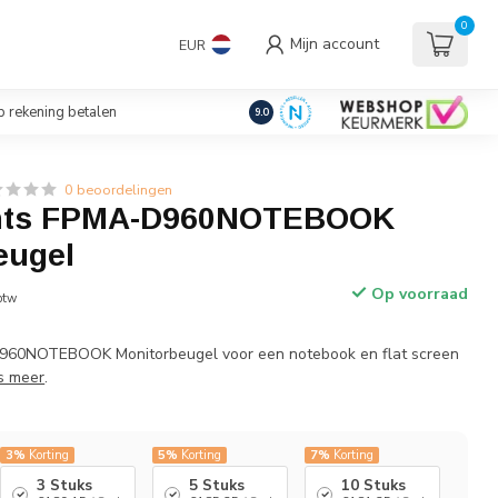
uders/Standaards
0
Mijn account
EUR
€
Incl. btw
 rekening betalen
9.0
0 beoordelingen
ts FPMA-D960NOTEBOOK
eugel
Op voorraad
 btw
60NOTEBOOK Monitorbeugel voor een notebook en flat screen
s meer
.
3%
Korting
5%
Korting
7%
Korting
3 Stuks
5 Stuks
10 Stuks