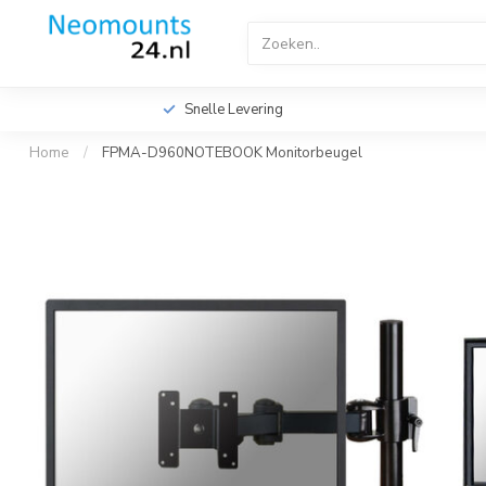
Home
TV Beugels
TV Plafondbeugels
Profes
Videowall TV Beugels
Accessoires
Screen Fitte
Snelle Levering
Home
/
FPMA-D960NOTEBOOK Monitorbeugel