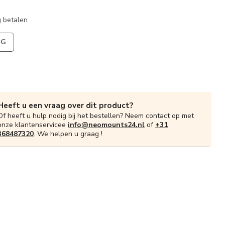
 betalen
NG
Heeft u een vraag over dit product?
Of heeft u hulp nodig bij het bestellen? Neem contact op met
onze klantenservicee
info@neomounts24.nl
of
+31
368487320
. We helpen u graag !