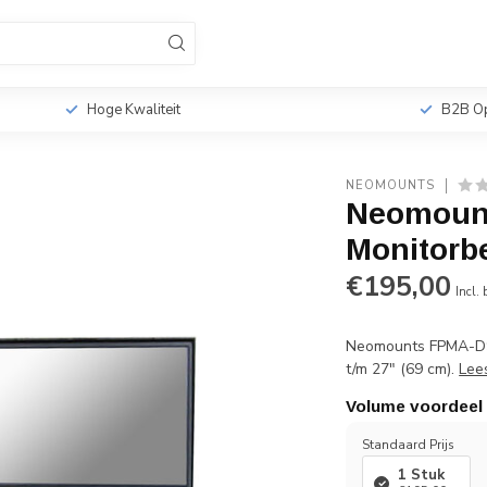
sionele TV Standaards
Monitorbeugels
Tabletho
r
Hoge Kwaliteit
B2B Op
NEOMOUNTS
Neomoun
Monitorb
€195,00
Incl.
Neomounts FPMA-D9
t/m 27" (69 cm).
Lee
Volume voordeel
Standaard Prijs
1 Stuk