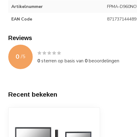
Artikelnummer
FPMA-D960N
EAN Code
871737144489
Reviews
0
/
5
0
sterren op basis van
0
beoordelingen
Recent bekeken