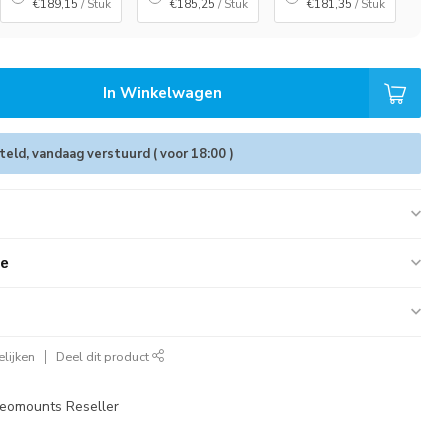
€189,15
/ Stuk
€185,25
/ Stuk
€181,35
/ Stuk
In Winkelwagen
eld, vandaag verstuurd ( voor 18:00 )
ie
lijken
Deel dit product
eomounts Reseller