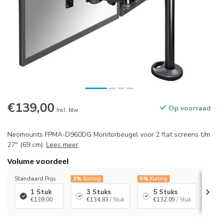
€139,00
Op voorraad
Incl. btw
Neomounts FPMA-D960DG Monitorbeugel voor 2 flat screens t/m
27" (69 cm).
Lees meer
.
Volume voordeel
Standaard Prijs
3%
Korting
5%
Korting
7%
K
1 Stuk
3 Stuks
5 Stuks
€139,00
€134,83
/ Stuk
€132,05
/ Stuk