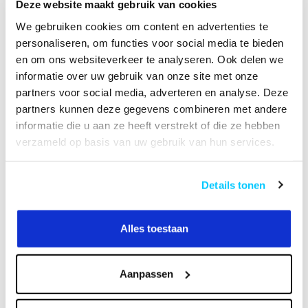
Deze website maakt gebruik van cookies
We gebruiken cookies om content en advertenties te
HANDLEIDING
personaliseren, om functies voor social media te bieden
en om ons websiteverkeer te analyseren. Ook delen we
informatie over uw gebruik van onze site met onze
Productomschrijving
partners voor social media, adverteren en analyse. Deze
partners kunnen deze gegevens combineren met andere
Specificaties
informatie die u aan ze heeft verstrekt of die ze hebben
verzameld op basis van uw gebruik van hun services.
Reviews
Details tonen
Heeft u een vraag over dit product?
Of heeft u hulp nodig bij het bestellen? Neem
Alles toestaan
contact op met onze klantenservicee
info@neomounts24.nl
of
+31 368487320
. We
helpen u graag !
Aanpassen