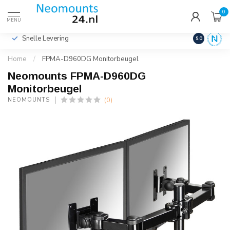
0
€
Incl. btw
MENU
Snelle Levering
Hoge Kwalit
9.0
Home
/
FPMA-D960DG Monitorbeugel
Neomounts FPMA-D960DG
Monitorbeugel
(0)
NEOMOUNTS