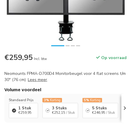
€259,95
Op voorraad
Incl. btw
Neomounts FPMA-D700D4 Monitorbeugel voor 4 flat screens t/m
30" (76 cm).
Lees meer
.
Volume voordeel
Standaard Prijs
3%
Korting
5%
Korting
7%
K
1 Stuk
3 Stuks
5 Stuks
€259,95
€252,15
/ Stuk
€246,95
/ Stuk