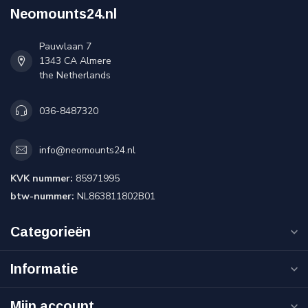
Neomounts24.nl
Pauwlaan 7
1343 CA Almere
the Netherlands
036-8487320
info@neomounts24.nl
KVK nummer:
85971995
btw-nummer:
NL863811802B01
Categorieën
Informatie
Mijn account