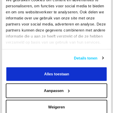
personaliseren, om functies voor social media te bieden
Productomschrijving
en om ons websiteverkeer te analyseren. Ook delen we
informatie over uw gebruik van onze site met onze
Specificaties
partners voor social media, adverteren en analyse. Deze
partners kunnen deze gegevens combineren met andere
informatie die u aan ze heeft verstrekt of die ze hebben
Reviews
verzameld op basis van uw gebruik van hun services.
Heeft u een vraag over dit product?
Details tonen
Of heeft u hulp nodig bij het bestellen? Neem
contact op met onze klantenservicee
info@neomounts24.nl
of
+31 368487320
. We
Alles toestaan
helpen u graag !
Aanpassen
Recent bekeken
Weigeren