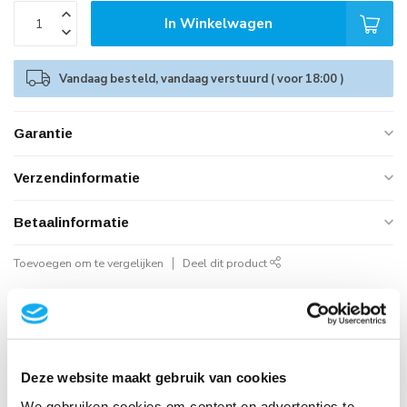
In Winkelwagen
Vandaag besteld, vandaag verstuurd ( voor 18:00 )
Garantie
Verzendinformatie
Betaalinformatie
Toevoegen om te vergelijken
Deel dit product
Geautoriseerd Neomounts Reseller
Snelle Levering
Hoge Kwaliteit
Deze website maakt gebruik van cookies
B2B Op rekening betalen
We gebruiken cookies om content en advertenties te