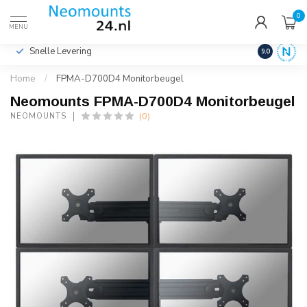
0
€
Incl. btw
MENU
Snelle Levering
Hoge Kwalit
9.0
Home
/
FPMA-D700D4 Monitorbeugel
Neomounts FPMA-D700D4 Monitorbeugel
(0)
NEOMOUNTS