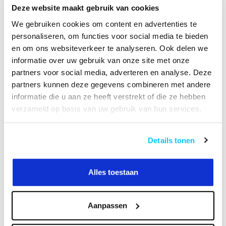
Deze website maakt gebruik van cookies
VIDEO
HANDLEIDING
We gebruiken cookies om content en advertenties te
personaliseren, om functies voor social media te bieden
en om ons websiteverkeer te analyseren. Ook delen we
informatie over uw gebruik van onze site met onze
Productomschrijving
partners voor social media, adverteren en analyse. Deze
partners kunnen deze gegevens combineren met andere
Specificaties
informatie die u aan ze heeft verstrekt of die ze hebben
verzameld op basis van uw gebruik van hun services.
Reviews
Details tonen
Heeft u een vraag over dit product?
Of heeft u hulp nodig bij het bestellen? Neem
Alles toestaan
contact op met onze klantenservicee
info@neomounts24.nl
of
+31 368487320
. We
helpen u graag !
Aanpassen