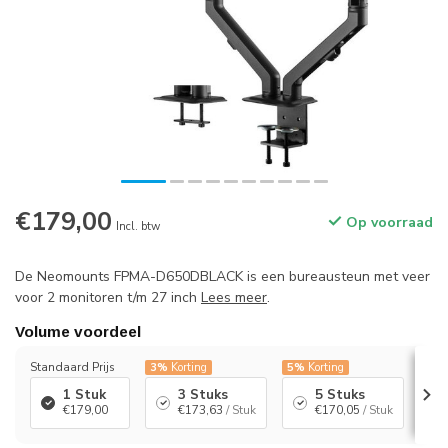
€179,00
Op voorraad
Incl. btw
De Neomounts FPMA-D650DBLACK is een bureausteun met veer
voor 2 monitoren t/m 27 inch
Lees meer
.
Volume voordeel
Standaard Prijs
3%
Korting
5%
Korting
7%
K
1 Stuk
3 Stuks
5 Stuks
€179,00
€173,63
/ Stuk
€170,05
/ Stuk