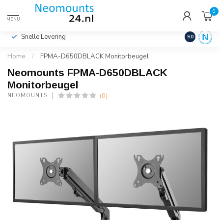
0
€
Incl. btw
MENU
Snelle Levering
Hoge Kwalit
9.0
Home
/
FPMA-D650DBLACK Monitorbeugel
Neomounts FPMA-D650DBLACK
Monitorbeugel
(0)
NEOMOUNTS