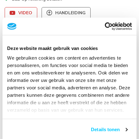
VIDEO
HANDLEIDING
Productomschrijving
Deze website maakt gebruik van cookies
Specificaties
We gebruiken cookies om content en advertenties te
personaliseren, om functies voor social media te bieden
Reviews
en om ons websiteverkeer te analyseren. Ook delen we
informatie over uw gebruik van onze site met onze
partners voor social media, adverteren en analyse. Deze
Gerelateerde producten
partners kunnen deze gegevens combineren met andere
Neomounts DS22-840BL6
informatie die u aan ze heeft verstrekt of die ze hebben
Bureaucontactdoos met klem
verzameld op basis van uw gebruik van hun services.
en USB-C en USB-A poorten -
€49,95
Quick-charge
Op voorraad
Details tonen
Neomounts DS22-840WH6