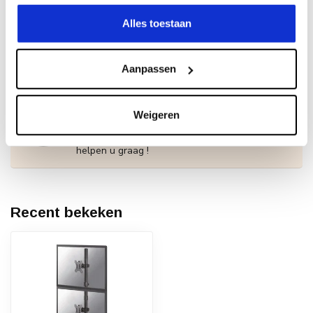
Bureaucontactdoos met klem
en USB-C en USB-A poorten -
€49,95
Alles toestaan
Quick-charge
Op voorraad
Aanpassen
Heeft u een vraag over dit product?
Of heeft u hulp nodig bij het bestellen? Neem
Weigeren
contact op met onze klantenservicee
info@neomounts24.nl
of
+31 368487320
. We
helpen u graag !
Recent bekeken