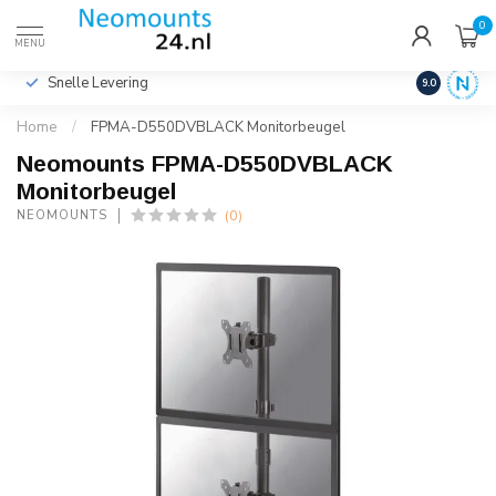
0
€
Incl. btw
MENU
Snelle Levering
Hoge Kwalit
9.0
Home
/
FPMA-D550DVBLACK Monitorbeugel
Neomounts FPMA-D550DVBLACK
Monitorbeugel
(0)
NEOMOUNTS