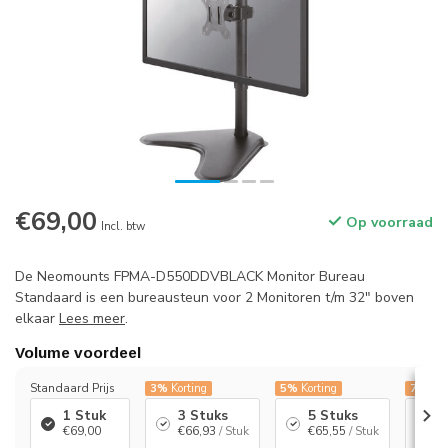
€69,00
Op voorraad
Incl. btw
De Neomounts FPMA-D550DDVBLACK Monitor Bureau
Standaard is een bureausteun voor 2 Monitoren t/m 32" boven
elkaar
Lees meer
.
Volume voordeel
Standaard Prijs
3%
Korting
5%
Korting
7%
Kor
1 Stuk
3 Stuks
5 Stuks
1
€69,00
€66,93
/ Stuk
€65,55
/ Stuk
€