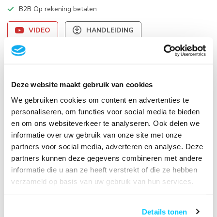
B2B Op rekening betalen
VIDEO
HANDLEIDING
Productomschrijving
Deze website maakt gebruik van cookies
Specificaties
We gebruiken cookies om content en advertenties te
personaliseren, om functies voor social media te bieden
Reviews
en om ons websiteverkeer te analyseren. Ook delen we
informatie over uw gebruik van onze site met onze
partners voor social media, adverteren en analyse. Deze
Gerelateerde producten
partners kunnen deze gegevens combineren met andere
Neomounts DS22-840BL6
informatie die u aan ze heeft verstrekt of die ze hebben
Bureaucontactdoos met klem
verzameld op basis van uw gebruik van hun services.
en USB-C en USB-A poorten -
€49,95
Quick-charge
Op voorraad
Details tonen