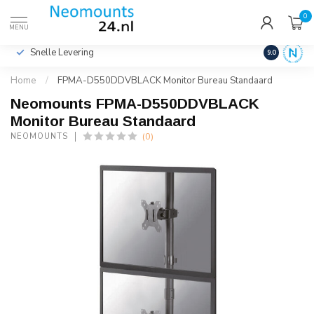
0
€
Incl. btw
MENU
Snelle Levering
Hoge Kwalit
9.0
Home
/
FPMA-D550DDVBLACK Monitor Bureau Standaard
Neomounts FPMA-D550DDVBLACK
Monitor Bureau Standaard
(0)
NEOMOUNTS