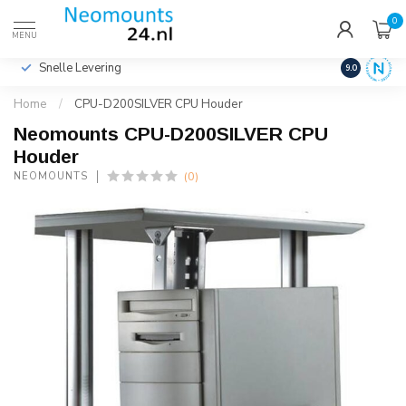
0
€
Incl. btw
MENU
Snelle Levering
Hoge Kwalit
9.0
Home
/
CPU-D200SILVER CPU Houder
Neomounts CPU-D200SILVER CPU
Houder
(0)
NEOMOUNTS