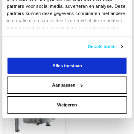
partners voor social media, adverteren en analyse. Deze
partners kunnen deze gegevens combineren met andere
Heeft u een vraag over dit product?
informatie die u aan ze heeft verstrekt of die ze hebben
Of heeft u hulp nodig bij het bestellen? Neem
verzameld op basis van uw gebruik van hun services.
contact op met onze klantenservicee
info@neomounts24.nl
of
+31 368487320
. We
helpen u graag !
Details tonen
Alles toestaan
Recent bekeken
Aanpassen
Weigeren