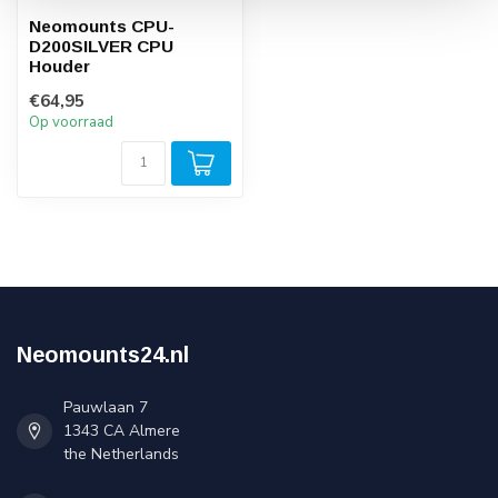
Neomounts CPU-
D200SILVER CPU
Houder
€64,95
Op voorraad
Neomounts24.nl
Pauwlaan 7
1343 CA Almere
the Netherlands