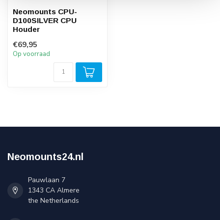
Neomounts CPU-
D100SILVER CPU
Houder
€69,95
Op voorraad
Neomounts24.nl
Pauwlaan 7
1343 CA Almere
the Netherlands