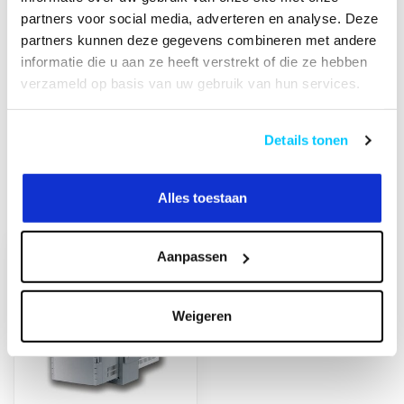
partners voor social media, adverteren en analyse. Deze
partners kunnen deze gegevens combineren met andere
Heeft u een vraag over dit product?
informatie die u aan ze heeft verstrekt of die ze hebben
Of heeft u hulp nodig bij het bestellen? Neem
verzameld op basis van uw gebruik van hun services.
contact op met onze klantenservicee
info@neomounts24.nl
of
+31 368487320
. We
helpen u graag !
Details tonen
Alles toestaan
Recent bekeken
Aanpassen
Weigeren