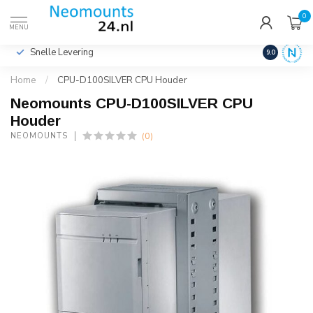
0
€
Incl. btw
MENU
Snelle Levering
Hoge Kwalit
9.0
Home
/
CPU-D100SILVER CPU Houder
Neomounts CPU-D100SILVER CPU
Houder
(0)
NEOMOUNTS