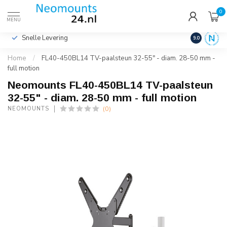
0
€
Incl. btw
MENU
Snelle Levering
Hoge Kwalit
9.0
Home
/
FL40-450BL14 TV-paalsteun 32-55" - diam. 28-50 mm -
full motion
Neomounts FL40-450BL14 TV-paalsteun
32-55" - diam. 28-50 mm - full motion
(0)
NEOMOUNTS