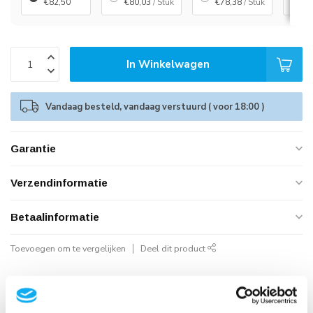
€82,50
€80,03
/ Stuk
€78,38
/ Stuk
€
In Winkelwagen
Vandaag besteld, vandaag verstuurd ( voor 18:00 )
Garantie
Verzendinformatie
Betaalinformatie
Toevoegen om te vergelijken
Deel dit product
Geautoriseerd Neomounts Reseller
Snelle Levering