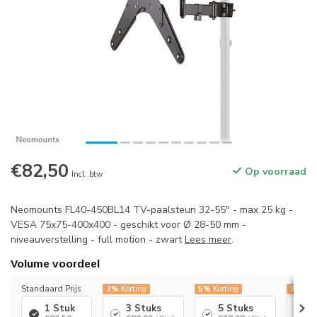
€82,50
Op voorraad
Incl. btw
Neomounts FL40-450BL14 TV-paalsteun 32-55" - max 25 kg -
VESA 75x75-400x400 - geschikt voor Ø 28-50 mm -
niveauverstelling - full motion - zwart
Lees meer
.
Volume voordeel
Standaard Prijs
3%
Korting
5%
Korting
7%
Kor
1 Stuk
3 Stuks
5 Stuks
1