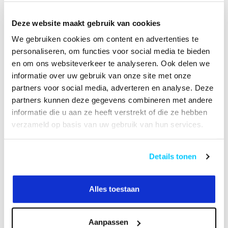
Hoge Kwaliteit
B2B Op rekening betalen
Deze website maakt gebruik van cookies
We gebruiken cookies om content en advertenties te
VIDEO
HANDLEIDING
personaliseren, om functies voor social media te bieden
en om ons websiteverkeer te analyseren. Ook delen we
informatie over uw gebruik van onze site met onze
Productomschrijving
partners voor social media, adverteren en analyse. Deze
partners kunnen deze gegevens combineren met andere
Specificaties
informatie die u aan ze heeft verstrekt of die ze hebben
verzameld op basis van uw gebruik van hun services.
Reviews
Details tonen
Heeft u een vraag over dit product?
Of heeft u hulp nodig bij het bestellen? Neem
Alles toestaan
contact op met onze klantenservicee
info@neomounts24.nl
of
+31 368487320
. We
helpen u graag !
Aanpassen