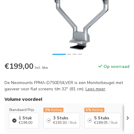
€199,00
Op voorraad
Incl. btw
De Neomounts FPMA-D750DSILVER is een Monitorbeugel met
gasveer voor flat screens t/m 32" (81 cm).
Lees meer
.
Volume voordeel
Standaard Prijs
3%
Korting
5%
Korting
7%
K
1 Stuk
3 Stuks
5 Stuks
€199,00
€193,03
/ Stuk
€189,05
/ Stuk