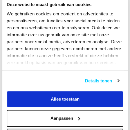
Deze website maakt gebruik van cookies
HANDLEIDING
We gebruiken cookies om content en advertenties te
personaliseren, om functies voor social media te bieden
en om ons websiteverkeer te analyseren. Ook delen we
informatie over uw gebruik van onze site met onze
Productomschrijving
partners voor social media, adverteren en analyse. Deze
partners kunnen deze gegevens combineren met andere
Specificaties
informatie die u aan ze heeft verstrekt of die ze hebben
verzameld op basis van uw gebruik van hun services.
Reviews
Details tonen
Heeft u een vraag over dit product?
Of heeft u hulp nodig bij het bestellen? Neem
Alles toestaan
contact op met onze klantenservicee
info@neomounts24.nl
of
+31 368487320
. We
helpen u graag !
Aanpassen