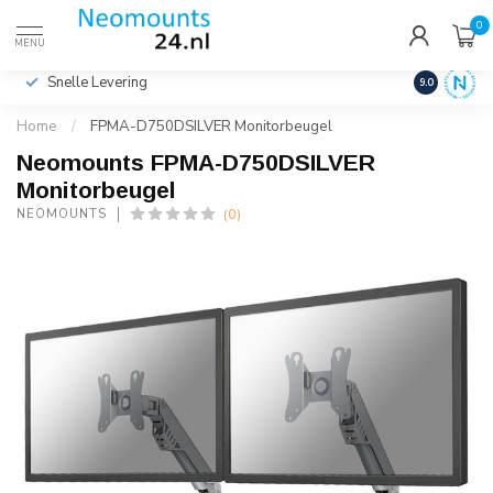
0
€
Incl. btw
MENU
Snelle Levering
Hoge Kwalit
9.0
Home
/
FPMA-D750DSILVER Monitorbeugel
Neomounts FPMA-D750DSILVER
Monitorbeugel
(0)
NEOMOUNTS