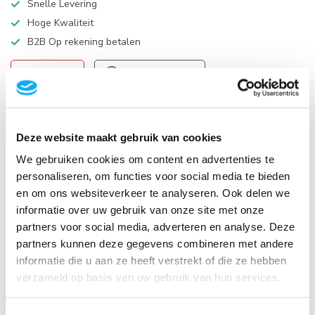
Snelle Levering
Hoge Kwaliteit
B2B Op rekening betalen
VIDEO
HANDLEIDING
Productomschrijving
Deze website maakt gebruik van cookies
We gebruiken cookies om content en advertenties te
Specificaties
personaliseren, om functies voor social media te bieden
en om ons websiteverkeer te analyseren. Ook delen we
Reviews
informatie over uw gebruik van onze site met onze
partners voor social media, adverteren en analyse. Deze
partners kunnen deze gegevens combineren met andere
Gerelateerde producten
informatie die u aan ze heeft verstrekt of die ze hebben
Neomounts DS22-840BL6
verzameld op basis van uw gebruik van hun services.
Bureaucontactdoos met klem
en USB-C en USB-A poorten -
€49,95
Quick-charge