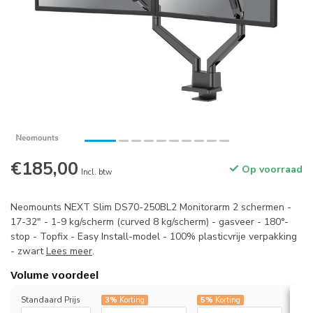
€185,00
Op voorraad
Incl. btw
Neomounts NEXT Slim DS70-250BL2 Monitorarm 2 schermen -
17-32" - 1-9 kg/scherm (curved 8 kg/scherm) - gasveer - 180°-
stop - Topfix - Easy Install-model - 100% plasticvrije verpakking
- zwart
Lees meer
.
Volume voordeel
Standaard Prijs
3%
Korting
5%
Korting
7%
K