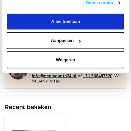
Op voorraad
Details tonen
Neomounts DS22-840WH6
Bureaucontactdoos met klem
Alles toestaan
en USB-C en USB-A poorten -
€49,95
Quick-charge
Op voorraad
Aanpassen
Heeft u een vraag over dit product?
Weigeren
Of heeft u hulp nodig bij het bestellen? Neem
contact op met onze klantenservicee
info@neomounts24.nl
of
+31 368487320
. We
helpen u graag !
Recent bekeken