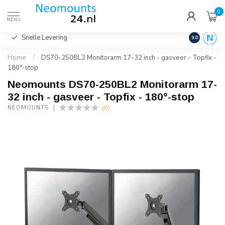
0
€
Incl. btw
MENU
Snelle Levering
Hoge Kwalit
9.0
Home
/
DS70-250BL2 Monitorarm 17-32 inch - gasveer - Topfix -
180°-stop
Neomounts DS70-250BL2 Monitorarm 17-
32 inch - gasveer - Topfix - 180°-stop
(0)
NEOMOUNTS