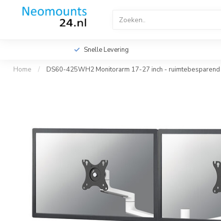
Home
TV Beugels
TV Plafondbeugels
Profes
Videowall TV Beugels
Accessoires
Screen Fitte
Snelle Levering
Home
/
DS60-425WH2 Monitorarm 17-27 inch - ruimtebesparend