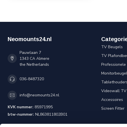
Neomounts24.nl
Categori
TV Beugels
Pauwlaan 7
TV Plafondbe
1343 CA Almere
the Netherlands
Professionele
Monitorbeuge
036-8487320
Tablethouder
Videowall TV
info@neomounts24.nl
Accessoires
KVK nummer:
85971995
Screen Fitter
btw-nummer:
NL863811802B01