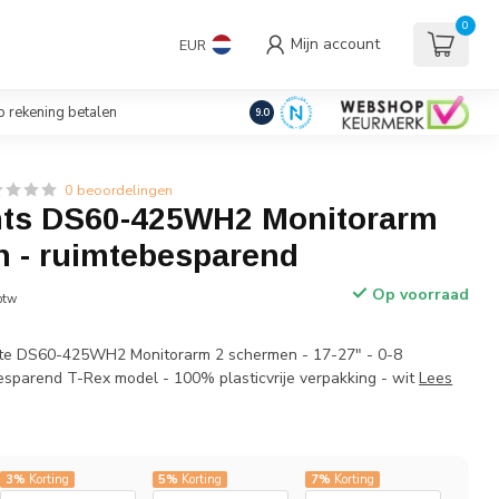
uders/Standaards
0
Mijn account
EUR
€
Incl. btw
 rekening betalen
9.0
0 beoordelingen
ts DS60-425WH2 Monitorarm
h - ruimtebesparend
Op voorraad
 btw
te DS60-425WH2 Monitorarm 2 schermen - 17-27" - 0-8
esparend T-Rex model - 100% plasticvrije verpakking - wit
Lees
3%
Korting
5%
Korting
7%
Korting