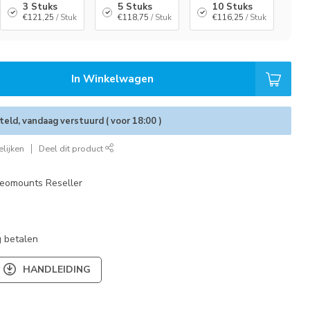
3 Stuks
5 Stuks
10 Stuks
€121,25
/ Stuk
€118,75
/ Stuk
€116,25
/ Stuk
In Winkelwagen
eld, vandaag verstuurd ( voor 18:00 )
lijken
Deel dit product
eomounts Reseller
 betalen
HANDLEIDING