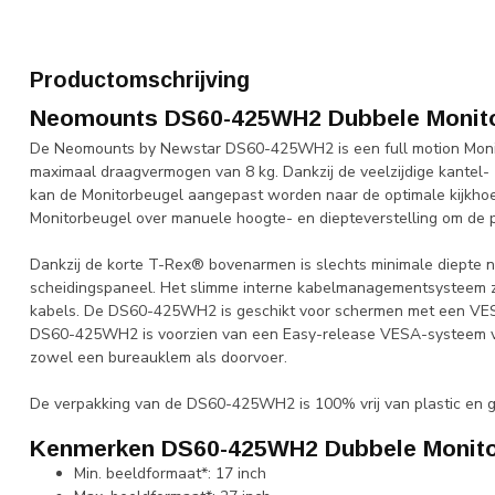
Productomschrijving
Neomounts DS60-425WH2 Dubbele Monit
De Neomounts by Newstar DS60-425WH2 is een full motion Monit
maximaal draagvermogen van 8 kg. Dankzij de veelzijdige kantel- 
kan de Monitorbeugel aangepast worden naar de optimale kijkho
Monitorbeugel over manuele hoogte- en diepteverstelling om de p
Dankzij de korte T-Rex® bovenarmen is slechts minimale diepte no
scheidingspaneel. Het slimme interne kabelmanagementsysteem zor
kabels. De DS60-425WH2 is geschikt voor schermen met een VE
DS60-425WH2 is voorzien van een Easy-release VESA-systeem vo
zowel een bureauklem als doorvoer.
De verpakking van de DS60-425WH2 is 100% vrij van plastic en g
Kenmerken DS60-425WH2 Dubbele Monito
Min. beeldformaat*: 17 inch