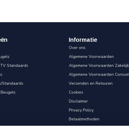
eën
Informatie
Over ons
ugels
Algemene Voorwaarden
 TV Standaards
Algemene Voorwaarden Zakelijk
ls
Algemene Voorwaarden Consum
s/Standaards
Verzenden en Retouren
 Beugels
Cookies
Disclaimer
Privacy Policy
Betaalmethoden
Klantenservice