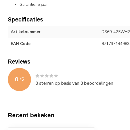
Garantie: 5 jaar
Specificaties
Artikelnummer
DS60-425WH2
EAN Code
871737144983
Reviews
0
/
5
0
sterren op basis van
0
beoordelingen
Recent bekeken