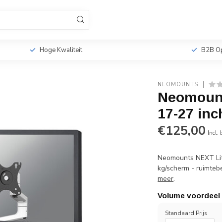
sionele TV Standaards
Monitorbeugels
Tabletho
r
Hoge Kwaliteit
B2B Op
NEOMOUNTS
Neomoun
17-27 inc
€125,00
Incl.
Neomounts NEXT Li
kg/scherm - ruimteb
meer
.
Volume voordeel
Standaard Prijs