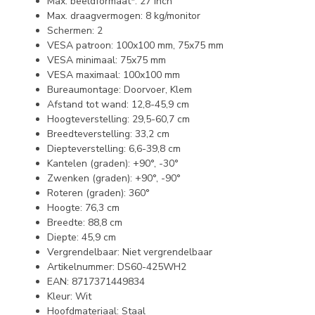
Max. beeldformaat*: 27 inch
Max. draagvermogen: 8 kg/monitor
Schermen: 2
VESA patroon: 100x100 mm, 75x75 mm
VESA minimaal: 75x75 mm
VESA maximaal: 100x100 mm
Bureaumontage: Doorvoer, Klem
Afstand tot wand: 12,8-45,9 cm
Hoogteverstelling: 29,5-60,7 cm
Breedteverstelling: 33,2 cm
Diepteverstelling: 6,6-39,8 cm
Kantelen (graden): +90°, -30°
Zwenken (graden): +90°, -90°
Roteren (graden): 360°
Hoogte: 76,3 cm
Breedte: 88,8 cm
Diepte: 45,9 cm
Vergrendelbaar: Niet vergrendelbaar
Artikelnummer: DS60-425WH2
EAN: 8717371449834
Kleur: Wit
Hoofdmateriaal: Staal