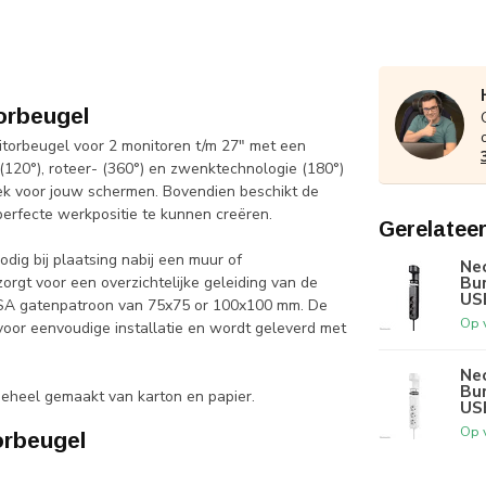
orbeugel
orbeugel voor 2 monitoren t/m 27" met een
(120°), roteer- (360°) en zwenktechnologie (180°)
ek voor jouw schermen. Bovendien beschikt de
erfecte werkpositie te kunnen creëren.
Gerelatee
dig bij plaatsing nabij een muur of
Ne
Bu
gt voor een overzichtelijke geleiding van de
US
SA gatenpatroon van 75x75 or 100x100 mm. De
Op 
or eenvoudige installatie en wordt geleverd met
Ne
Bu
eheel gemaakt van karton en papier.
US
Op 
rbeugel