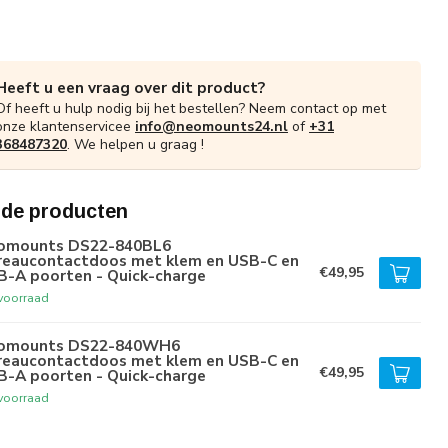
Heeft u een vraag over dit product?
Of heeft u hulp nodig bij het bestellen? Neem contact op met
onze klantenservicee
info@neomounts24.nl
of
+31
368487320
. We helpen u graag !
rde producten
omounts DS22-840BL6
reaucontactdoos met klem en USB-C en
€49,95
B-A poorten - Quick-charge
voorraad
omounts DS22-840WH6
reaucontactdoos met klem en USB-C en
€49,95
B-A poorten - Quick-charge
voorraad