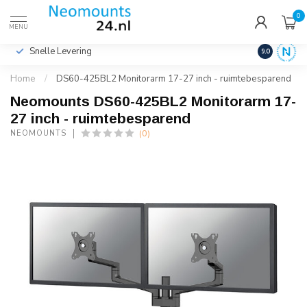
0
€
Incl. btw
MENU
Snelle Levering
Hoge Kwalit
9.0
Home
/
DS60-425BL2 Monitorarm 17-27 inch - ruimtebesparend
Neomounts DS60-425BL2 Monitorarm 17-
27 inch - ruimtebesparend
(0)
NEOMOUNTS