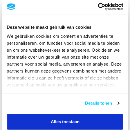
Specificaties
Reviews
Deze website maakt gebruik van cookies
We gebruiken cookies om content en advertenties te
personaliseren, om functies voor social media te bieden
Gerelateerde producten
en om ons websiteverkeer te analyseren. Ook delen we
Neomounts DS22-840BL6
informatie over uw gebruik van onze site met onze
Bureaucontactdoos met klem
en USB-C en USB-A poorten -
€49,95
partners voor social media, adverteren en analyse. Deze
Quick-charge
partners kunnen deze gegevens combineren met andere
Op voorraad
informatie die u aan ze heeft verstrekt of die ze hebben
verzameld op basis van uw gebruik van hun services.
Neomounts DS22-840WH6
Bureaucontactdoos met klem
en USB-C en USB-A poorten -
€49,95
Quick-charge
Details tonen
Op voorraad
Alles toestaan
Heeft u een vraag over dit product?