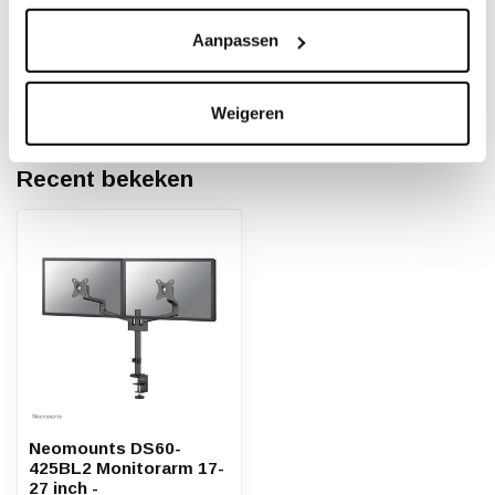
Of heeft u hulp nodig bij het bestellen? Neem
Aanpassen
contact op met onze klantenservicee
info@neomounts24.nl
of
+31 368487320
. We
helpen u graag !
Weigeren
Recent bekeken
Neomounts DS60-
425BL2 Monitorarm 17-
27 inch -