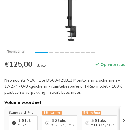
€125,00
Op voorraad
Incl. btw
Neomounts NEXT Lite DS60-425BL2 Monitorarm 2 schermen -
17-27" - 0-8 kg/scherm - ruimtebesparend T-Rex model - 100%
plasticvrije verpakking - zwart
Lees meer
.
Volume voordeel
Standaard Prijs
3%
Korting
5%
Korting
7%
K
1 Stuk
3 Stuks
5 Stuks
€125,00
€121,25
/ Stuk
€118,75
/ Stuk