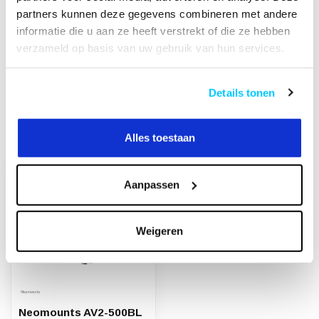
partners kunnen deze gegevens combineren met andere
Heeft u een vraag over dit product?
informatie die u aan ze heeft verstrekt of die ze hebben
Of heeft u hulp nodig bij het bestellen? Neem
verzameld op basis van uw gebruik van hun services.
contact op met onze klantenservicee
info@neomounts24.nl
of
+31 368487320
. We
helpen u graag !
Details tonen
Recent bekeken
Alles toestaan
Aanpassen
Weigeren
Neomounts AV2-500BL