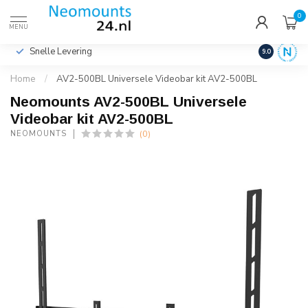
0
€
Incl. btw
MENU
Snelle Levering
Hoge Kwalit
9.0
Home
/
AV2-500BL Universele Videobar kit AV2-500BL
Neomounts AV2-500BL Universele
Videobar kit AV2-500BL
(0)
NEOMOUNTS