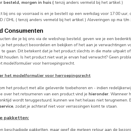
r besteld, morgen in huis (
tenzij anders vermeld bij het artikel )
t bij ons op voorraad is en je bestelt op een werkdag voor 17.00 uur,
 / DHL ( tenzij anders vermeld bij het artikel ) Aleveringen op ma t/m
jd Consumenten
ducten die je bij ons via de webshop besteld, geven we je een bedenkt
n je het product beoordelen en bekijken of het aan je verwachtingen v
te gaan. Dit betekent dat je het product slechts in die mate uitpakt o
ilt houden. Is het product niet wat je ervan had verwacht? Geen probl
et modelformulier voor herroepingsrecht.
r het modelformulier voor herroepingsrecht
m het product met alle geleverde toebehoren en - indien redelijkerwijs
ie over het retourneren van een product vind je
hieronder
. Wanneer he
enktijd wordt teruggestuurd, kunnen we het helaas niet terugnemen. B
service
, zodat je achteraf niet voor verrassingen komt te staan.
e pakketten:
n beschadigde pakketten, maar geef die meteen retour aan de bezorge