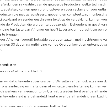
 afwijkingen in kwaliteit van de geleverde Producten, welke technisch
toegelaten, kunnen geen grond opleveren voor reclame of voor ontbi
roducten die niet geregistreerd, geopend en compleet zijn, in onbescha
t) plakband en zonder geschreven tekst op de verpakking, kunnen wo
de de Producten die worden teruggezonden. Behoudens in geval van ee
ending ten laste van Afnemer en heeft Leverancier het recht om een 
g te brengen.
oor Afnemer (vooruit) betaalde bedragen zullen, met inachtneming van h
jk binnen 30 dagen na ontbinding van de Overeenkomst en ontvangst v
.
ocedure:
mounts24.nl met uw klacht?
len wij dat u tevreden over ons bent. Wij zullen er dan ook alles aan
r ons aanleiding om na te gaan of wij onze dienstverlening kunnen ver
dewerkers van neomountpro.nl, u niet tevreden bent over de afhandel
ar tevredenheid is afgehandeld, kunt u over de afhandeling een klacht
reden over een door uw aangeschaft artikel.