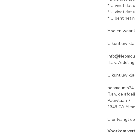
* U vindt dat
* U vindt dat 
* U bent het 
Hoe en waar k
U kunt uw klac
info@Neomoun
T.a.v. Afdelin
U kunt uw klac
neomounts24.
T.a.v. de afde
Pauwlaan 7
1343 CA Alme
U ontvangt ee
Voorkom ver