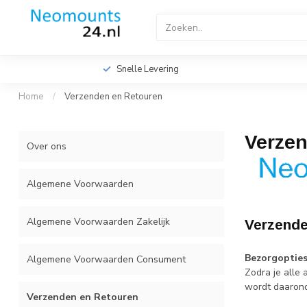
Home
TV Beugels
TV Plafondbeugels
Profes
Videowall TV Beugels
Accessoires
Screen Fitte
Snelle Levering
Home
/
Verzenden en Retouren
Verze
Over ons
Algemene Voorwaarden
Algemene Voorwaarden Zakelijk
Verzende
Bezorgopties
Algemene Voorwaarden Consument
Zodra je alle
wordt daarond
Verzenden en Retouren