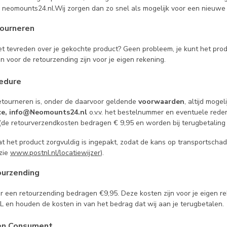
neomounts24.nl.Wij zorgen dan zo snel als mogelijk voor een nieuwe
tourneren
iet tevreden over je gekochte product? Geen probleem, je kunt het pro
n voor de retourzending zijn voor je eigen rekening.
edure
etourneren is, onder de daarvoor geldende
voorwaarden
, altijd moge
ce,
info@Neomounts24.nl
o.v.v. het bestelnummer en eventuele reden
de retourverzendkosten bedragen € 9,95 en worden bij terugbetaling 
t het product zorgvuldig is ingepakt, zodat de kans op transportschade 
zie
www.postnl.nl/locatiewijzer
).
ourzending
 een retourzending bedragen €9,95. Deze kosten zijn voor je eigen rek
L en houden de kosten in van het bedrag dat wij aan je terugbetalen.
en Consument