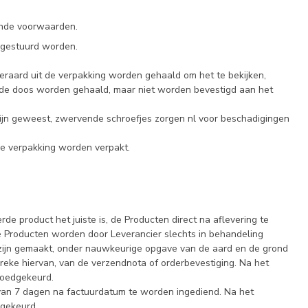
ende voorwaarden.
 gestuurd worden.
eraard uit de verpakking worden gehaald om het te bekijken,
t de doos worden gehaald, maar niet worden bevestigd aan het
jn geweest, zwervende schroefjes zorgen nl voor beschadigingen
e verpakking worden verpakt.
de product het juiste is, de Producten direct na aflevering te
e Producten worden door Leverancier slechts in behandeling
 zijn gemaakt, onder nauwkeurige opgave van de aard en de grond
reke hiervan, van de verzendnota of orderbevestiging. Na het
goedgekeurd.
n van 7 dagen na factuurdatum te worden ingediend. Na het
dgekeurd.