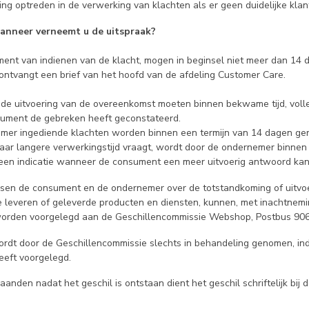
ging optreden in de verwerking van klachten als er geen duidelijke kl
anneer verneemt u de uitspraak?
ent van indienen van de klacht, mogen in beginsel niet meer dan 14 da
ontvangt een brief van het hoofd van de afdeling Customer Care.
 de uitvoering van de overeenkomst moeten binnen bekwame tijd, voll
ument de gebreken heeft geconstateerd.
emer ingediende klachten worden binnen een termijn van 14 dagen ge
aar langere verwerkingstijd vraagt, wordt door de ondernemer binnen
een indicatie wanneer de consument een meer uitvoerig antwoord ka
ssen de consument en de ondernemer over de totstandkoming of uitvo
 leveren of geleverde producten en diensten, kunnen, met inachtnemi
rden voorgelegd aan de Geschillencommissie Webshop, Postbus 9060
ordt door de Geschillencommissie slechts in behandeling genomen, ind
eft voorgelegd.
 maanden nadat het geschil is ontstaan dient het geschil schriftelijk 