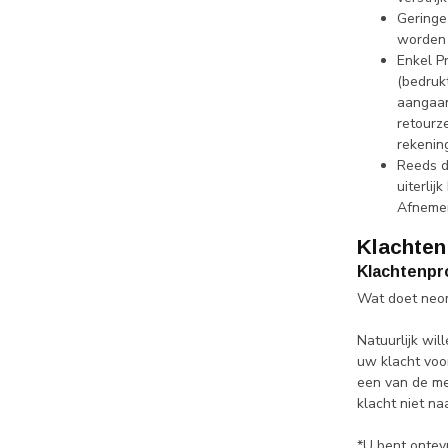
Geringe
worden 
Enkel P
(bedruk
aangaan
retourz
rekenin
Reeds d
uiterli
Afnemer
Klachten
Klachtenpr
Wat doet neo
Natuurlijk wil
uw klacht voo
een van de me
klacht niet na
*U bent ontev