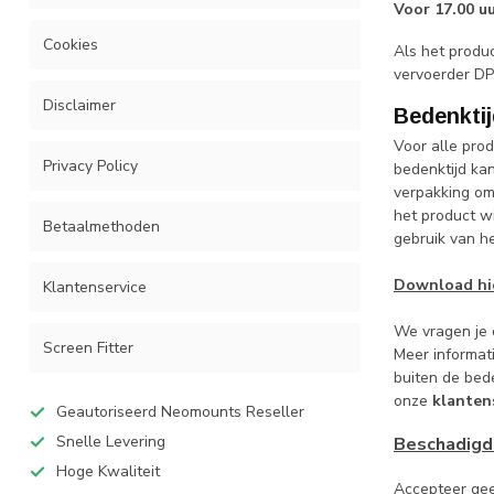
Voor 17.00 uu
Cookies
Als het produc
vervoerder DPD
Disclaimer
Bedenkti
Voor alle pro
Privacy Policy
bedenktijd ka
verpakking om 
het product w
Betaalmethoden
gebruik van h
Download hie
Klantenservice
We vragen je o
Screen Fitter
Meer informat
buiten de bed
onze
klanten
Geautoriseerd Neomounts Reseller
Snelle Levering
Beschadigd
Hoge Kwaliteit
Accepteer gee