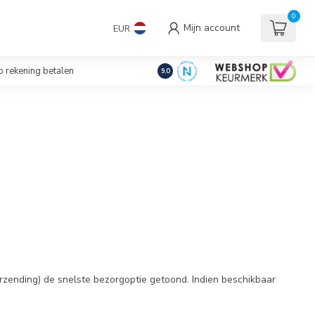
uders/Standaards
0
Mijn account
EUR
€
Incl. btw
 rekening betalen
9.0
rzending) de snelste bezorgoptie getoond. Indien beschikbaar