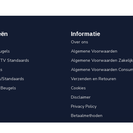
eën
Informatie
Over ons
ugels
Algemene Voorwaarden
 TV Standaards
Algemene Voorwaarden Zakelijk
ls
Algemene Voorwaarden Consum
s/Standaards
Verzenden en Retouren
 Beugels
Cookies
Disclaimer
Privacy Policy
Betaalmethoden
Klantenservice