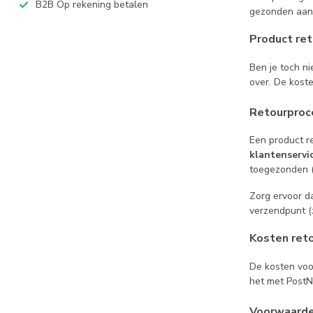
B2B Op rekening betalen
gezonden aan 
Product re
Ben je toch n
over. De koste
Retourproc
Een product r
klantenservi
toegezonden (
Zorg ervoor da
verzendpunt (
Kosten ret
De kosten voor
het met PostN
Voorwaard