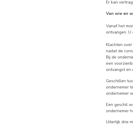
Er kan vertra
Van wie en w
Vanaf het mom
ontvangen. U 
Klachten over
nadat de cons
Bij de ondern
een voorzienb
ontvangst en 
Geschillen tu
ondernemer te
ondernemer wo
Een geschil w
ondernemer he
Uiterlijk drie