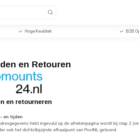
sionele TV Standaards
Monitorbeugels
Tabletho
r
Hoge Kwaliteit
B2B Op
nden en Retouren
n en retourneren
- en tijden
 adresgegevens hebt ingevuld op de afrekenpagina wordt bij stap 2 (ve
er ook het dichtstbijzijnde afhaalpunt van PostNL getoond.