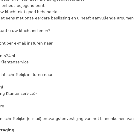
 u onheus bejegend bent.
uw klacht niet goed behandeld is.
niet eens met onze eerdere beslissing en u heeft aanvullende argumen
unt u uw klacht indienen?
ht per e-mail insturen naar:
ts24.nl
g Klantenservice
ht schriftelijk insturen naar:
nl
ling Klantenservice>
re
n schriftelijke (e-mail) ontvangstbevestiging van het binnenkomen van
traging