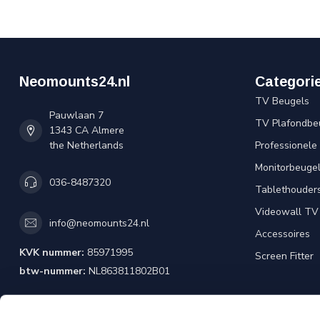
Neomounts24.nl
Categori
TV Beugels
Pauwlaan 7
TV Plafondbe
1343 CA Almere
the Netherlands
Professionele
Monitorbeuge
036-8487320
Tablethouder
Videowall TV
info@neomounts24.nl
Accessoires
KVK nummer:
85971995
Screen Fitter
btw-nummer:
NL863811802B01