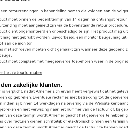
een retourzendingen in behandeling nemen die voldoen aan de volg
duct moet binnen de bedenktermijn van 14 dagen na ontvangst retour
urzending moet aangemeld zijn via de bovenstaande retour procedure.
duct dient ongemonteerd en onbeschadigd te zijn. Het product mag uit
t mag niet gebruikt worden. Bijvoorbeeld, een monitor beugel mag ui
of aan de monitor.
es met schroeven moeten dicht gemaakt zijn wanneer deze geopend zi
beugel
duct moet compleet met meegeleverde toebehoren weer in de originel
r het retourformulier
den zakelijke klanten.
is verplicht, nadat Afnemer zich ervan heeft vergewist dat het gelever
eren op gebreken. Eventuele reclames met betrekking tot de geleverd
 indien zij binnen 14 werkdagen na levering via de Website kenbaar
gebreken en met verwijzing naar het nummer van de factuur of, bij geb
jken van deze termijn wordt Afnemer geacht het geleverde te hebben 
s over facturen dienen schriftelijk of elektronisch binnen een termij
jken van deze termijn wordt Afnemer geacht de factuur te hebben goe