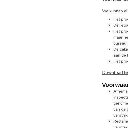
We kunnen all
Het pro
De reto
Het pro
maar he
bureau 
De zakj
aan de 
Het pro
Download hie
Voorwaar
Afnemer 
inspect
genomen
van de 
verstri
Reclame
verstri