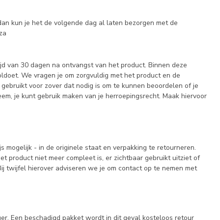
 dan kun je het de volgende dag al laten bezorgen met de
 za
ijd van 30 dagen na ontvangst van het product. Binnen deze
oldoet. We vragen je om zorgvuldig met het product en de
f gebruikt voor zover dat nodig is om te kunnen beoordelen of je
eem, je kunt gebruik maken van je herroepingsrecht. Maak hiervoor
 mogelijk - in de originele staat en verpakking te retourneren.
t product niet meer compleet is, er zichtbaar gebruikt uitziet of
ij twijfel hierover adviseren we je om contact op te nemen met
r. Een beschadigd pakket wordt in dit geval kosteloos retour