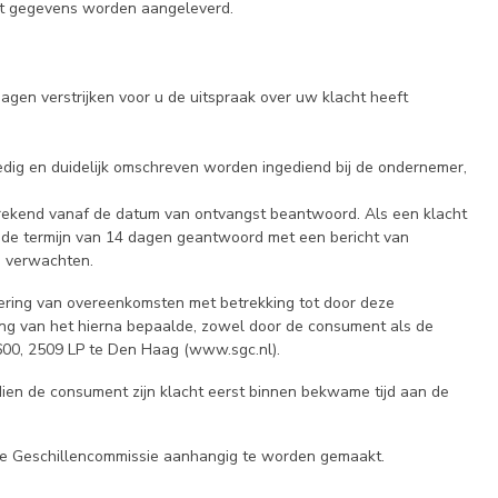
ant gegevens worden aangeleverd.
gen verstrijken voor u de uitspraak over uw klacht heeft
edig en duidelijk omschreven worden ingediend bij de ondernemer,
rekend vanaf de datum van ontvangst beantwoord. Als een klacht
 de termijn van 14 dagen geantwoord met een bericht van
n verwachten.
ering van overeenkomsten met betrekking tot door deze
ng van het hierna bepaalde, zowel door de consument als de
0, 2509 LP te Den Haag (www.sgc.nl).
ien de consument zijn klacht eerst binnen bekwame tijd aan de
bij de Geschillencommissie aanhangig te worden gemaakt.