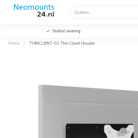
Home
TV Beugels
TV Plafondbeugels
Profes
Videowall TV Beugels
Accessoires
Screen Fitte
Snelle Levering
Home
/
THINCLIENT-01 Thin Client Houder