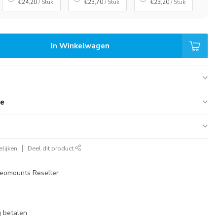
€24,20
/ Stuk
€23,70
/ Stuk
€23,20
/ Stuk
In Winkelwagen
ie
lijken
Deel dit product
eomounts Reseller
 betalen