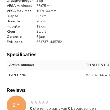
Draagvermogen
:
3 kg
VESA minimaal
:
75x75 mm
VESA maximaal
:
100x100 mm
Diepte
:
0,2 cm
Breedte
:
26 cm
Hoogte
:
12 cm
Kleur
:
Zwart
Garantie
:
5 jaar
EAN code
:
8717371445782
Specificaties
Artikelnummer
THINCLIENT-0
EAN Code
871737144578
Reviews
0
/
5
0
sterren op basis van
0
beoordelingen