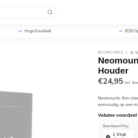
sionele TV Standaards
Monitorbeugels
Tabletho
r
Hoge Kwaliteit
B2B Op
NEOMOUNTS
Neomount
Houder
€24,95
Incl. bt
Neomounts thin clie
eenvoudig op een m
Volume voordeel
Standaard Prijs
1 Stuk