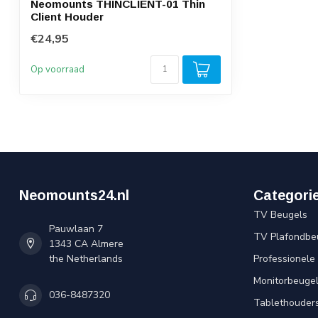
Neomounts THINCLIENT-01 Thin
Client Houder
€24,95
Op voorraad
Neomounts24.nl
Categori
TV Beugels
Pauwlaan 7
TV Plafondbe
1343 CA Almere
the Netherlands
Professionele
Monitorbeuge
036-8487320
Tablethouder