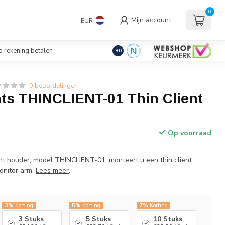
uders/Standaards
0
Mijn account
EUR
€
Incl. btw
 rekening betalen
9.0
0 beoordelingen
s THINCLIENT-01 Thin Client
Op voorraad
w
nt houder, model THINCLIENT-01, monteert u een thin client
onitor arm.
Lees meer
.
3%
Korting
5%
Korting
7%
Korting
3 Stuks
5 Stuks
10 Stuks