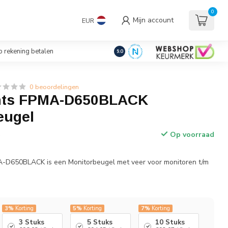
uders/Standaards
0
Mijn account
EUR
€
Incl. btw
 rekening betalen
9.0
0 beoordelingen
ts FPMA-D650BLACK
eugel
Op voorraad
w
D650BLACK is een Monitorbeugel met veer voor monitoren t/m
3%
Korting
5%
Korting
7%
Korting
3 Stuks
5 Stuks
10 Stuks