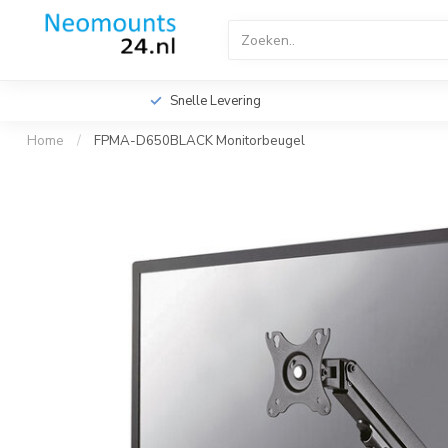
Home
TV Beugels
TV Plafondbeugels
Profes
Videowall TV Beugels
Accessoires
Screen Fitte
Snelle Levering
Home
/
FPMA-D650BLACK Monitorbeugel