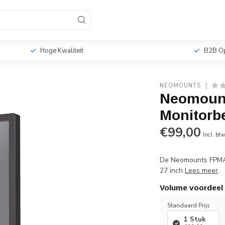
sionele TV Standaards
Monitorbeugels
Tabletho
r
Hoge Kwaliteit
B2B Op
NEOMOUNTS
Neomoun
Monitorb
€99,00
Incl. bt
De Neomounts FPMA-
27 inch
Lees meer
.
Volume voordeel
Standaard Prijs
1 Stuk