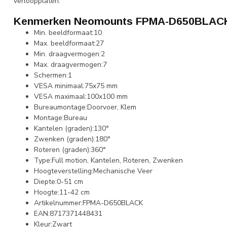
verloopplaten.
Kenmerken Neomounts FPMA-D650BLAC
Min. beeldformaat:10
Max. beeldformaat:27
Min. draagvermogen:2
Max. draagvermogen:7
Schermen:1
VESA minimaal:75x75 mm
VESA maximaal:100x100 mm
Bureaumontage:Doorvoer, Klem
Montage:Bureau
Kantelen (graden):130°
Zwenken (graden):180°
Roteren (graden):360°
Type:Full motion, Kantelen, Roteren, Zwenken
Hoogteverstelling:Mechanische Veer
Diepte:0-51 cm
Hoogte:11-42 cm
Artikelnummer:FPMA-D650BLACK
EAN:8717371448431
Kleur:Zwart