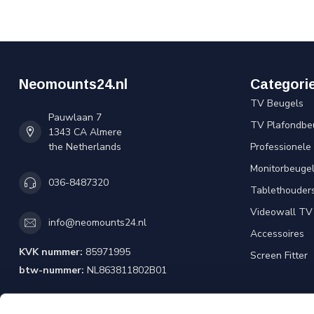
Neomounts24.nl
Categori
TV Beugels
Pauwlaan 7
TV Plafondbe
1343 CA Almere
the Netherlands
Professionele
Monitorbeuge
036-8487320
Tablethouder
Videowall TV
info@neomounts24.nl
Accessoires
KVK nummer:
85971995
Screen Fitter
btw-nummer:
NL863811802B01