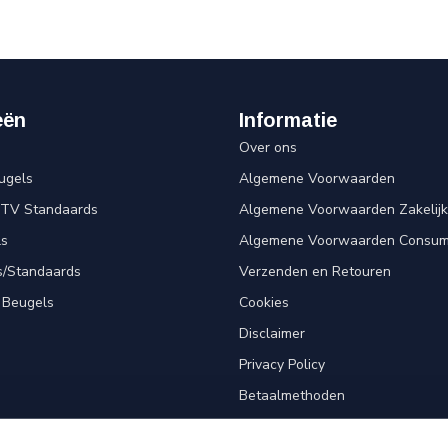
eën
Informatie
Over ons
ugels
Algemene Voorwaarden
 TV Standaards
Algemene Voorwaarden Zakelijk
ls
Algemene Voorwaarden Consum
s/Standaards
Verzenden en Retouren
 Beugels
Cookies
Disclaimer
Privacy Policy
Betaalmethoden
Klantenservice