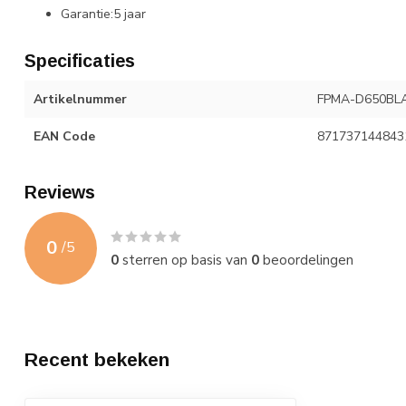
Garantie:5 jaar
Specificaties
Artikelnummer
FPMA-D650BL
EAN Code
871737144843
Reviews
0
/
5
0
sterren op basis van
0
beoordelingen
Recent bekeken