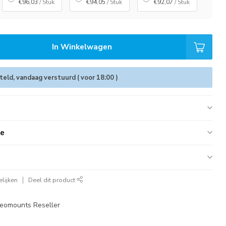
€96,03
/ Stuk
€94,05
/ Stuk
€92,07
/ Stuk
In Winkelwagen
eld, vandaag verstuurd ( voor 18:00 )
ie
lijken
Deel dit product
eomounts Reseller