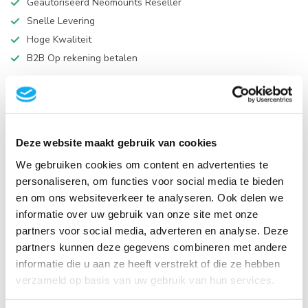
Geautoriseerd Neomounts Reseller
Snelle Levering
Hoge Kwaliteit
B2B Op rekening betalen
VIDEO
HANDLEIDING
Productomschrijving
Deze website maakt gebruik van cookies
We gebruiken cookies om content en advertenties te
Specificaties
personaliseren, om functies voor social media te bieden
en om ons websiteverkeer te analyseren. Ook delen we
Reviews
informatie over uw gebruik van onze site met onze
partners voor social media, adverteren en analyse. Deze
partners kunnen deze gegevens combineren met andere
Gerelateerde producten
informatie die u aan ze heeft verstrekt of die ze hebben
verzameld op basis van uw gebruik van hun services.
Neomounts DS22-840BL6
Bureaucontactdoos met klem
en USB-C en USB-A poorten -