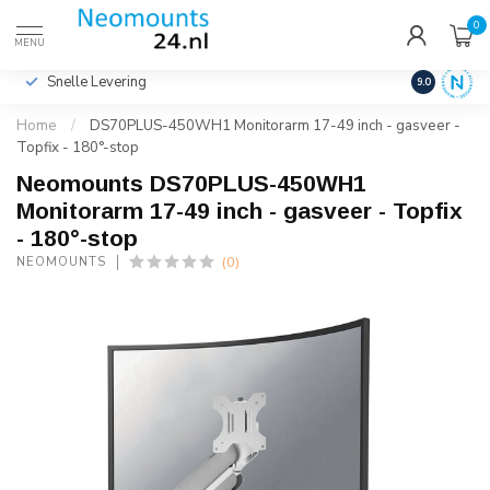
0
€
Incl. btw
MENU
Snelle Levering
Hoge Kwalit
9.0
Home
/
DS70PLUS-450WH1 Monitorarm 17-49 inch - gasveer -
Topfix - 180°-stop
Neomounts DS70PLUS-450WH1
Monitorarm 17-49 inch - gasveer - Topfix
- 180°-stop
(0)
NEOMOUNTS