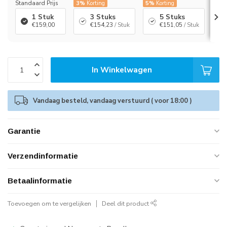
Standaard Prijs
3%
Korting
5%
Korting
7%
K
1 Stuk
3 Stuks
5 Stuks
€159,00
€154,23
/ Stuk
€151,05
/ Stuk
In Winkelwagen
Vandaag besteld, vandaag verstuurd ( voor 18:00 )
Garantie
Verzendinformatie
Betaalinformatie
Toevoegen om te vergelijken
Deel dit product